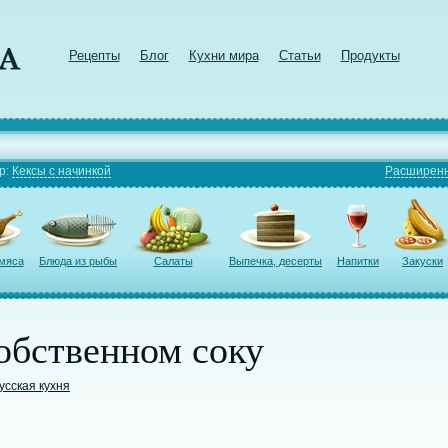
Рецепты
Блог
Кухни мира
Статьи
Продукты
р:
Кексы с начинкой
Расширенн
 мяса
Блюда из рыбы
Салаты
Выпечка, десерты
Напитки
Закуски
обственном соку
усская кухня