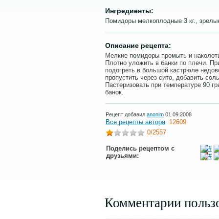
Ингредиенты:
Помидоры мелкоплодные 3 кг., зрелые 2
Описание рецепта:
Мелкие помидоры промыть и наколоть
Плотно уложить в банки по плечи. П
подогреть в большой кастрюле недов
пропустить через сито, добавить соль
Пастеризовать при температуре 90 гр
банок.
Рецепт добавил
anonim
01.09.2008
Все рецепты автора
12609
0
/2557
Поделись рецептом с
друзьями:
Комментарии польз