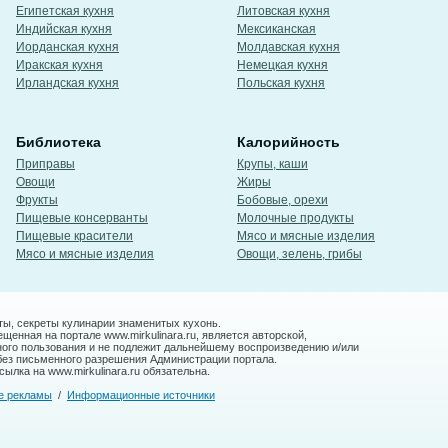
Египетская кухня
Литовская кухня
Индийская кухня
Мексиканская
Иорданская кухня
Молдавская кухня
Иракская кухня
Немецкая кухня
Ирландская кухня
Польская кухня
Библиотека
Калорийность
Приправы
Крупы, каши
Овощи
Жиры
Фрукты
Бобовые, орехи
Пищевые консерванты
Молочные продукты
Пищевые красители
Мясо и мясные изделия
Мясо и мясные изделия
Овощи, зелень, грибы
ты, секреты кулинарии знаменитых кухонь.
енная на портале www.mirkulinara.ru, является авторской,
ного пользования и не подлежит дальнейшему воспроизведению и/или
без письменного разрешения Администрации портала.
ылка на www.mirkulinara.ru обязательна.
е рекламы
/
Информационные источники