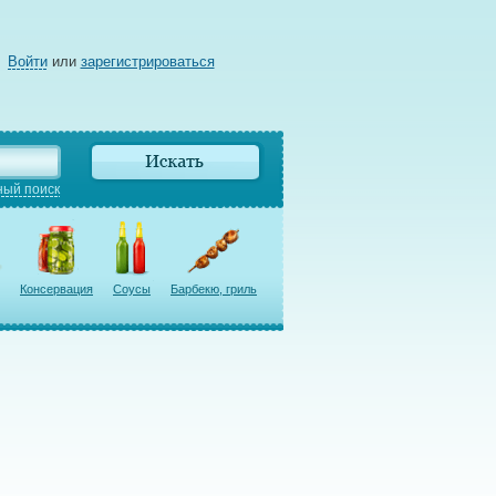
Войти
или
зарегистрироваться
ый поиск
Консервация
Соусы
Барбекю, гриль