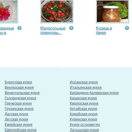
ованные
Малосольные
Курица в
ы в
помидоры...
банке
Бурятская кухня
Испанская кухня
Венгерская кухня
Итальянская кухня
Венесуэльская кухня
Кабардино-балкарская кухня
Голландская кухня
Казахская кухня
Греческая кухня
Киргизская кухня
Грузинская кухня
Китайская кухня
Датская кухня
Корейская кухня
Детская кухня
Кубинская кухня
Еврейская кухня
Кухни островитян
Европейская кухня
Латышская кухня