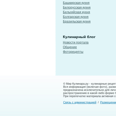
Башкирская кухня
Белорусская кухня
Бельгийская кухня
Болгарская кухня
Бразильская кухня
Кулинарный блог
Новости портала
Общение
Фоторецепты
© Мир Кулинара.ру - кулинарные рецеп
Вся информация (включая фото), размещ
предназначена исключительно для лич
распространению в какой-либо форме 
При перепечатке материала активная сс
Связь с администрацией
/
Размещени