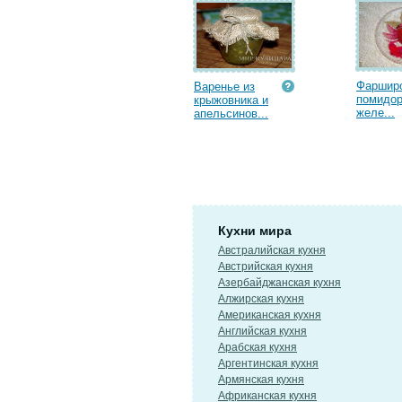
Фаршир
Варенье из
помидор
крыжовника и
желе...
апельсинов...
Кухни мира
Австралийская кухня
Австрийская кухня
Азербайджанская кухня
Алжирская кухня
Американская кухня
Английская кухня
Арабская кухня
Аргентинская кухня
Армянская кухня
Африканская кухня