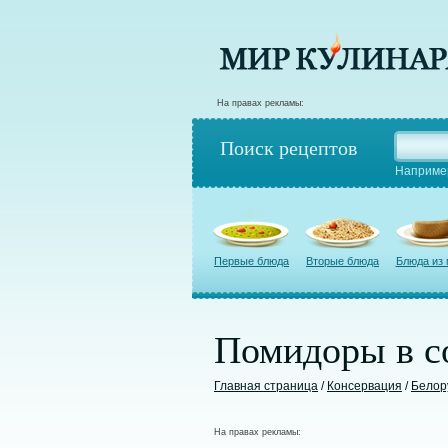
На правах рекламы:
Поиск рецептов
Наприме
Первые блюда
Вторые блюда
Блюда из
Помидоры в с
Главная страница
/
Консервация
/
Белор
На правах рекламы: