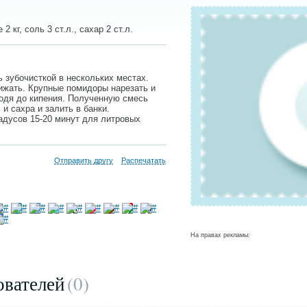
 кг, соль 3 ст.л., сахар 2 ст.л.
 зубочисткой в нескольких местах.
рижать. Крупные помидоры нарезать и
одя до кипения. Полученную смесь
 и сахра и залить в банки.
адусов 15-20 минут для литровых
Отправить другу
Распечатать
На правах рекламы:
ователей
(0
)