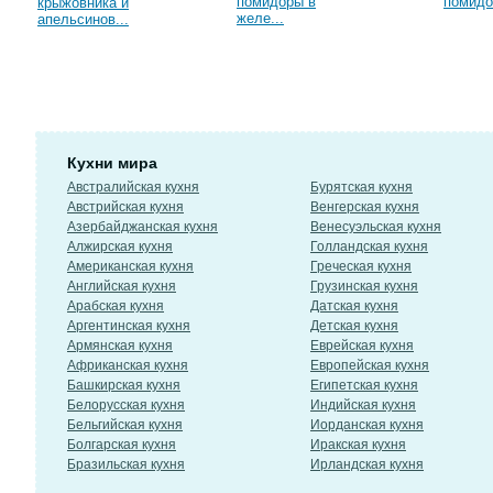
помидоры в
помидо
крыжовника и
желе...
апельсинов...
Кухни мира
Австралийская кухня
Бурятская кухня
Австрийская кухня
Венгерская кухня
Азербайджанская кухня
Венесуэльская кухня
Алжирская кухня
Голландская кухня
Американская кухня
Греческая кухня
Английская кухня
Грузинская кухня
Арабская кухня
Датская кухня
Аргентинская кухня
Детская кухня
Армянская кухня
Еврейская кухня
Африканская кухня
Европейская кухня
Башкирская кухня
Египетская кухня
Белорусская кухня
Индийская кухня
Бельгийская кухня
Иорданская кухня
Болгарская кухня
Иракская кухня
Бразильская кухня
Ирландская кухня