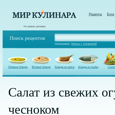
Рецепты
Блог
На правах рекламы:
Поиск рецептов
Например:
Кексы с начинкой
Первые блюда
Вторые блюда
Блюда из мяса
Блюда из рыбы
Сала
Салат из свежих ог
чесноком