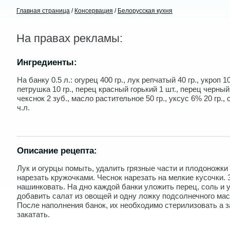
Главная страница
/
Консервация
/
Белорусская кухня
На правах рекламы:
Ингредиенты:
На банку 0.5 л.: огурец 400 гр., лук репчатый 40 гр., укроп 10
петрушка 10 гр., перец красный горький 1 шт., перец черный 
чекснок 2 зуб., масло растительное 50 гр., уксус 6% 20 гр., 
ч.л.
Описание рецепта:
Лук и огурцы помыть, удалить грязные части и плодоножки
нарезать кружочками. Чеснок нарезать на мелкие кусочки. 
нашинковать. На дно каждой банки уложить перец, соль и у
добавить салат из овощей и одну ложку подсолнечного мас
После наполнения банок, их необходимо стерилизовать а 
закатать.