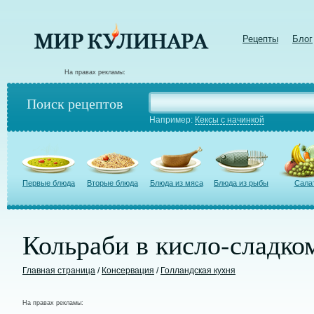
Рецепты
Блог
На правах рекламы:
Поиск рецептов
Например:
Кексы с начинкой
Первые блюда
Вторые блюда
Блюда из мяса
Блюда из рыбы
Сала
Кольраби в кисло-сладко
Главная страница
/
Консервация
/
Голландская кухня
На правах рекламы: