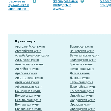
Фаршированные
Малос
Варенье из
помидоры в
помидо
крыжовника и
желе...
апельсинов...
Кухни мира
Австралийская кухня
Бурятская кухня
Австрийская кухня
Венгерская кухня
Азербайджанская кухня
Венесуэльская кухня
Алжирская кухня
Голландская кухня
Американская кухня
Греческая кухня
Английская кухня
Грузинская кухня
Арабская кухня
Датская кухня
Аргентинская кухня
Детская кухня
Армянская кухня
Еврейская кухня
Африканская кухня
Европейская кухня
Башкирская кухня
Египетская кухня
Белорусская кухня
Индийская кухня
Бельгийская кухня
Иорданская кухня
Болгарская кухня
Иракская кухня
Бразильская кухня
Ирландская кухня