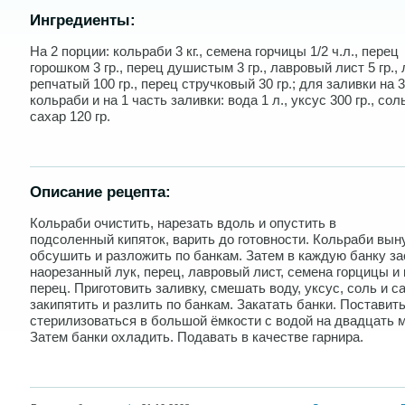
Ингредиенты:
На 2 порции: кольраби 3 кг., семена горчицы 1/2 ч.л., перец
горошком 3 гр., перец душистым 3 гр., лавровый лист 5 гр., 
репчатый 100 гр., перец стручковый 30 гр.; для заливки на 
кольраби и на 1 часть заливки: вода 1 л., уксус 300 гр., соль
сахар 120 гр.
Описание рецепта:
Кольраби очистить, нарезать вдоль и опустить в
подсоленный кипяток, варить до готовности. Кольраби вын
обсушить и разложить по банкам. Затем в каждую банку з
наорезанный лук, перец, лавровый лист, семена горцицы и
перец. Приготовить заливку, смешать воду, уксус, соль и с
закипятить и разлить по банкам. Закатать банки. Поставит
стерилизоваться в большой ёмкости с водой на двадцать м
Затем банки охладить. Подавать в качестве гарнира.