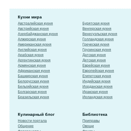
Кухни мира
Австралийская кухня
Бурятская кухня
Австрийская кухня
Венгерская кухня
Азербайджанская кухня
Венесуэльская кухня
Алжирская кухня
Голландская кухня
Американская кухня
Греческая кухня
Английская кухня
Грузинская кухня
Арабская кухня
Датская кухня
Аргентинская кухня
Детская кухня
Армянская кухня
Еврейская кухня
Африканская кухня
Европейская кухня
Башкирская кухня
Египетская кухня
Белорусская кухня
Индийская кухня
Бельгийская кухня
Иорданская кухня
Болгарская кухня
Иракская кухня
Бразильская кухня
Ирландская кухня
Кулинарный блог
Библиотека
Новости портала
Приправы
Общение
Овощи