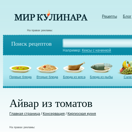
Рецепты
Блог
На правах рекламы:
Поиск рецептов
Например:
Кексы с начинкой
Первые блюда
Вторые блюда
Блюда из мяса
Блюда из рыбы
Сала
Айвар из томатов
Главная страница
/
Консервация
/
Киргизская кухня
На правах рекламы: