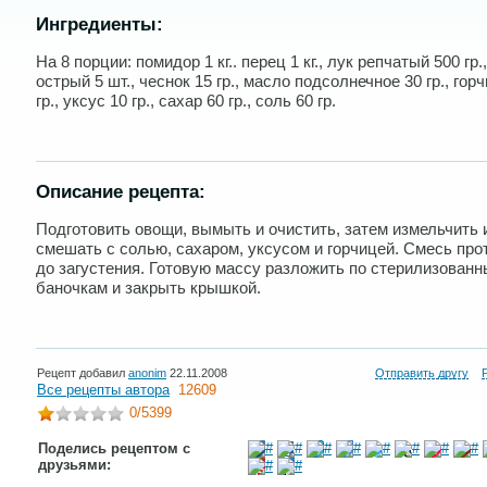
Ингредиенты:
На 8 порции: помидор 1 кг.. перец 1 кг., лук репчатый 500 гр.
острый 5 шт., чеснок 15 гр., масло подсолнечное 30 гр., гор
гр., уксус 10 гр., сахар 60 гр., соль 60 гр.
Описание рецепта:
Подготовить овощи, вымыть и очистить, затем измельчить 
смешать с солью, сахаром, уксусом и горчицей. Смесь пр
до загустения. Готовую массу разложить по стерилизован
баночкам и закрыть крышкой.
Рецепт добавил
anonim
22.11.2008
Отправить другу
Все рецепты автора
12609
0
/5399
Поделись рецептом с
друзьями: