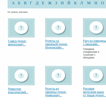
А
Б
В
Г
Д
Е
Ж
З
И
Й
К
Л
М
Н
О
На правах рекламы:
Рулеты со
Рагу из говядин
Самса (кухня:
свининой (кухня:
с овощами...
киргизская)...
Индонезийс...
Говядина
отваренная и
тушеная с
овощами.
Розеты из
Рисовая
Ромштекс
свинины (кухня:
молочная каша
классический...
Немецкая)...
от Наши (кухня:..