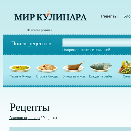
Рецепты
Бло
На правах рекламы:
Поиск рецептов
Например:
Кексы с начинкой
Первые блюда
Вторые блюда
Блюда из мяса
Блюда из рыбы
Сала
Рецепты
Главная страница
/ Рецепты