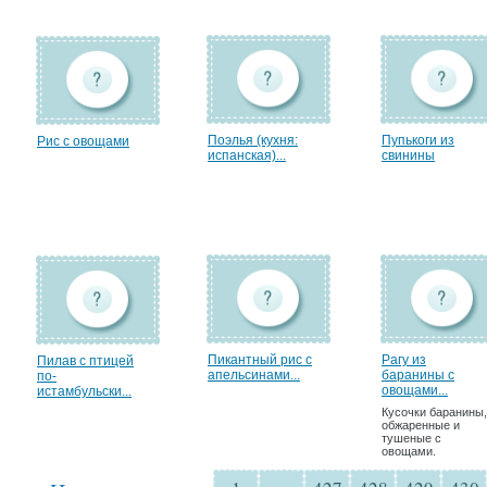
Поэлья (кухня:
Пупькоги из
Рис с овощами
испанская)...
свинины
Пикантный рис с
Рагу из
Пилав с птицей
апельсинами...
баранины с
по-
овощами...
истамбульски...
Кусочки баранины,
обжаренные и
тушеные с
овощами.