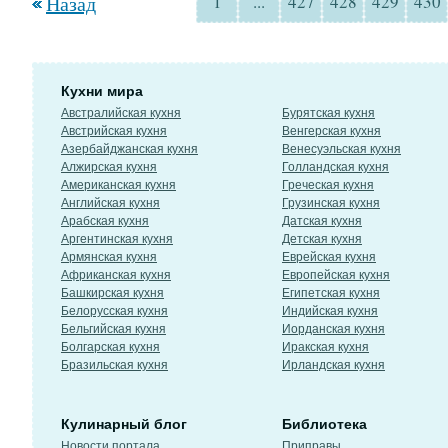
Назад
1
...
427
428
429
430
Кухни мира
Австралийская кухня
Бурятская кухня
Австрийская кухня
Венгерская кухня
Азербайджанская кухня
Венесуэльская кухня
Алжирская кухня
Голландская кухня
Американская кухня
Греческая кухня
Английская кухня
Грузинская кухня
Арабская кухня
Датская кухня
Аргентинская кухня
Детская кухня
Армянская кухня
Еврейская кухня
Африканская кухня
Европейская кухня
Башкирская кухня
Египетская кухня
Белорусская кухня
Индийская кухня
Бельгийская кухня
Иорданская кухня
Болгарская кухня
Иракская кухня
Бразильская кухня
Ирландская кухня
Кулинарный блог
Библиотека
Новости портала
Приправы