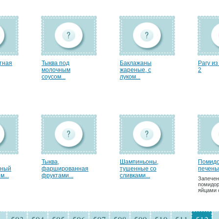
тная
Тыква под
Баклажаны
Рагу из
молочным
жареные, с
2
соусом...
луком...
Тыква,
Шампиньоны,
Помид
нный
фаршированная
тушенные со
печены
м...
фруктами...
сливками...
Запече
помидор
яйцами 