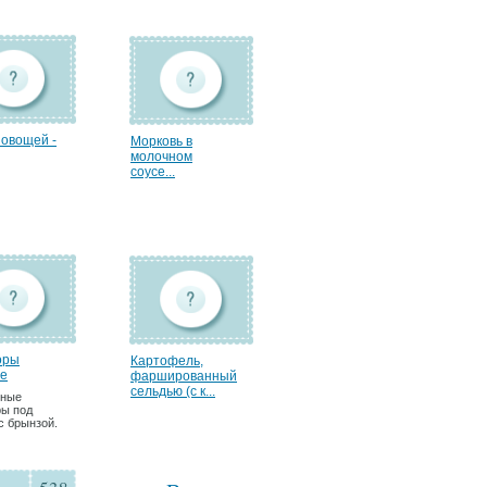
 овощей -
Морковь в
молочном
соусе...
оры
Картофель,
е
фаршированный
сельдью (с к...
нные
ы под
с брынзой.