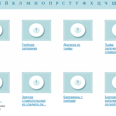
И
Й
К
Л
М
Н
О
П
Р
С
Т
У
Ф
Х
Ц
Ч
ы
Грибная
Драчена из
Тыква,
запеканка
тыквы
запече
сливках.
Закуска
Баклажаны с
Баклаж
..
ставропольская
грибами
кабачки
из сладкого пе...
петербу
ными
и