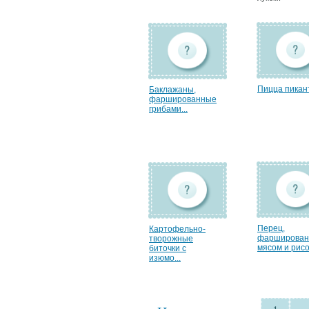
Пицца пикан
Баклажаны,
фаршированные
грибами...
Перец,
Картофельно-
фарширова
творожные
мясом и рисо
биточки с
изюмо...