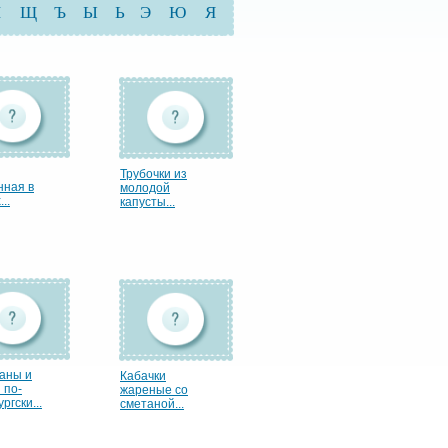
Ш
Щ
Ъ
Ы
Ь
Э
Ю
Я
Трубочки из
нная в
молодой
..
капусты...
аны и
Кабачки
 по-
жареные со
ргски...
сметаной...