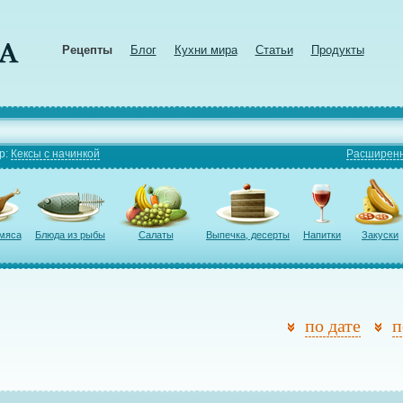
Рецепты
Блог
Кухни мира
Статьи
Продукты
р:
Кексы с начинкой
Расширенн
 мяса
Блюда из рыбы
Салаты
Выпечка, десерты
Напитки
Закуски
по дате
п