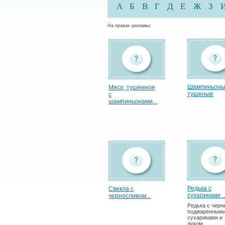
А
Б
В
Г
Д
Е
Ж
З
На правах рекламы:
Шампиньон
Мясо, тушенное
тушеные
с
шампиньонами...
Редька с
Свекла с
сухариками ..
черносливом...
Редька с чер
поджаренным
сухариками и
луком.