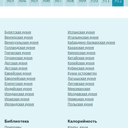
503
504
505
506
507
508
509
510
511
512
Бурятская кухня
Испанская кухня
Венгерская кухня
Итальянская кухня
Венесуэльская кухня
Кабардино-балкарская кухня
Голландская кухня
Казахская кухня
Греческая кухня
Киргизская кухня
Грузинская кухня
Китайская кухня
Датская кухня
Корейская кухня
Детская кухня
Кубинская кухня
Еврейская кухня
Кухни островитян
Европейская кухня
Латышская кухня
Египетская кухня
Литовская кухня
Индийская кухня
Мексиканская
Иорданская кухня
Молдавская кухня
Иракская кухня
Немецкая кухня
Ирландская кухня
Польская кухня
Библиотека
Калорийность
Приправы
Крупы, каши