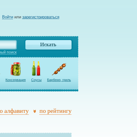
Войти
или
зарегистрироваться
ый поиск
Консервация
Соусы
Барбекю, гриль
о алфавиту
по рейтингу