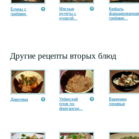
Мясные
Кефаль
Блины с
рулеты с
фаршированна
грибами.
курагой...
грибами...
Другие рецепты вторых блюд
Узбекский
Вареники
Димляма
плов по-
ленивые
фергански...