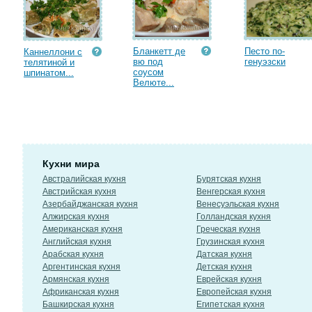
Бланкетт де
Песто по-
Каннеллони с
вю под
генуэзски
телятиной и
соусом
шпинатом...
Велюте...
Кухни мира
Австралийская кухня
Бурятская кухня
Австрийская кухня
Венгерская кухня
Азербайджанская кухня
Венесуэльская кухня
Алжирская кухня
Голландская кухня
Американская кухня
Греческая кухня
Английская кухня
Грузинская кухня
Арабская кухня
Датская кухня
Аргентинская кухня
Детская кухня
Армянская кухня
Еврейская кухня
Африканская кухня
Европейская кухня
Башкирская кухня
Египетская кухня