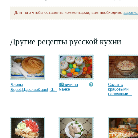
Для того чтобы оставлять комментарии, вам необходимо
зареги
Другие рецепты русской кухни
Куличи на
Салат с
Блины
манке
крабовыми
&quot;Царские&quot;-3...
палочками...