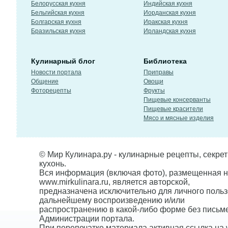
Белорусская кухня
Индийская кухня
Бельгийская кухня
Иорданская кухня
Болгарская кухня
Иракская кухня
Бразильская кухня
Ирландская кухня
Кулинарный блог
Библиотека
Новости портала
Приправы
Общение
Овощи
Фоторецепты
Фрукты
Пищевые консерванты
Пищевые красители
Мясо и мясные изделия
© Мир Кулинара.ру - кулинарные рецепты, секре
кухонь.
Вся информация (включая фото), размещенная н
www.mirkulinara.ru, является авторской,
предназначена исключительно для личного польз
дальнейшему воспроизведению и/или
распространению в какой-либо форме без письм
Администрации портала.
При перепечатке материала активная ссылка на w