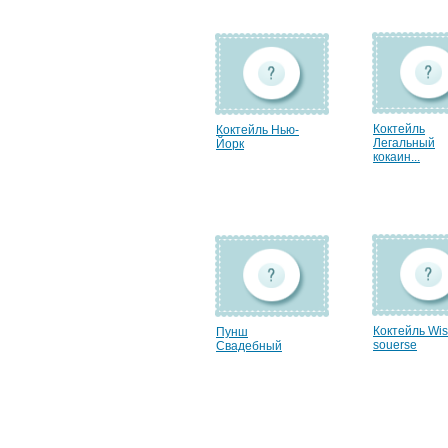
Коктейль
Коктейль Нью-
Легальный
Йорк
кокаин...
Коктейль Wis
Пунш
souerse
Свадебный