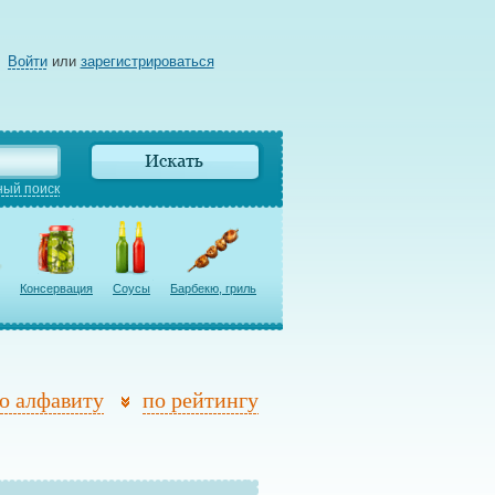
Войти
или
зарегистрироваться
ый поиск
Консервация
Соусы
Барбекю, гриль
о алфавиту
по рейтингу