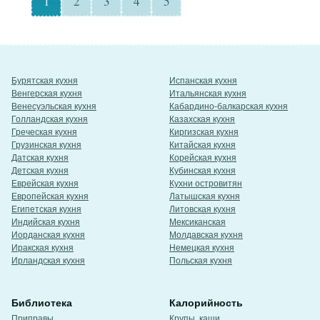
1
2
3
4
5
Бурятская кухня
Испанская кухня
Венгерская кухня
Итальянская кухня
Венесуэльская кухня
Кабардино-балкарская кухня
Голландская кухня
Казахская кухня
Греческая кухня
Киргизская кухня
Грузинская кухня
Китайская кухня
Датская кухня
Корейская кухня
Детская кухня
Кубинская кухня
Еврейская кухня
Кухни островитян
Европейская кухня
Латышская кухня
Египетская кухня
Литовская кухня
Индийская кухня
Мексиканская
Иорданская кухня
Молдавская кухня
Иракская кухня
Немецкая кухня
Ирландская кухня
Польская кухня
Библиотека
Калорийность
Приправы
Крупы, каши