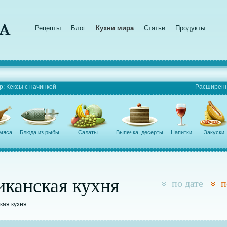
Рецепты
Блог
Кухни мира
Статьи
Продукты
р:
Кексы с начинкой
Расширенн
 мяса
Блюда из рыбы
Салаты
Выпечка, десерты
Напитки
Закуски
иканская кухня
по дате
п
кая кухня