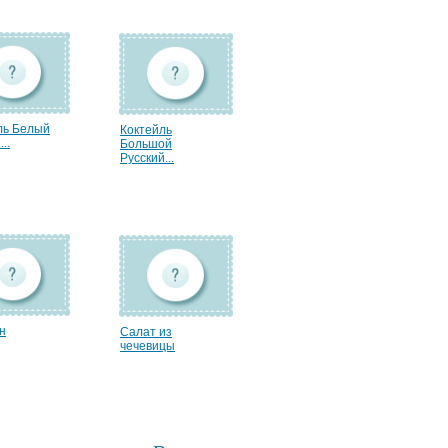
ль Белый
Коктейль
..
Большой
Русский...
н
Салат из
чечевицы