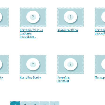
Коктейль Секс на
Коктейль Жало
Коктей
фабрике
русский.
пузырьков...
kу
Коктейль Зомби
Коктейль
Попкор
Колибри