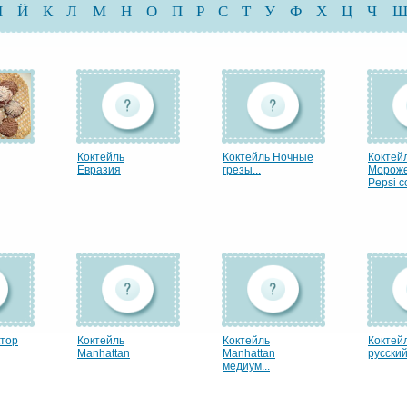
И
Й
К
Л
М
Н
О
П
Р
С
Т
У
Ф
Х
Ц
Ч
Коктейль
Коктейль Ночные
Коктей
Евразия
грезы...
Морож
Pepsi co
ктор
Коктейль
Коктейль
Коктей
Manhattan
Manhattan
русский.
медиум...