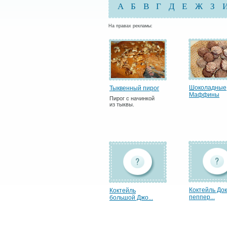
А
Б
В
Г
Д
Е
Ж
З
На правах рекламы:
Шоколадные
Тыквенный пирог
Маффины
Пирог с начинкой
из тыквы.
Коктейль До
Коктейль
пеппер...
большой Джо...