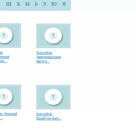
Ш
Щ
Ъ
Ы
Ь
Э
Ю
Я
ль
Коктейль
енная
Американская
la...
мечта...
ль Черный
Коктейль
..
Брайтон-Бич...