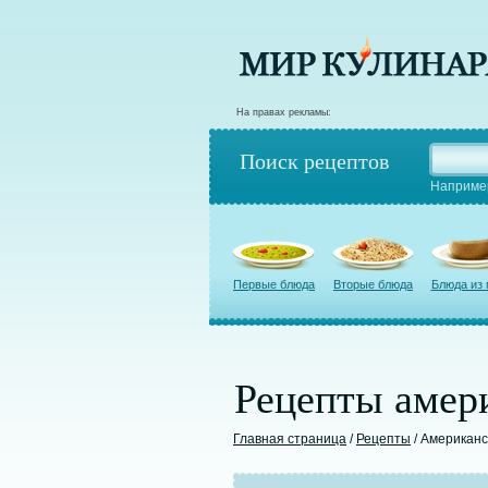
На правах рекламы:
Поиск рецептов
Наприме
Первые блюда
Вторые блюда
Блюда из
Рецепты амер
Главная страница
/
Рецепты
/ Американс