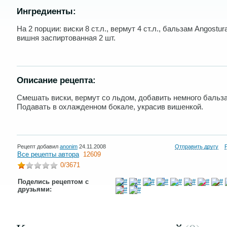
Ингредиенты:
На 2 порции: виски 8 ст.л., вермут 4 ст.л., бальзам Angostura 
вишня заспиртованная 2 шт.
Описание рецепта:
Смешать виски, вермут со льдом, добавить немного бальз
Подавать в охлажденном бокале, украсив вишенкой.
Рецепт добавил
anonim
24.11.2008
Отправить другу
Все рецепты автора
12609
0
/3671
Поделись рецептом с
друзьями: