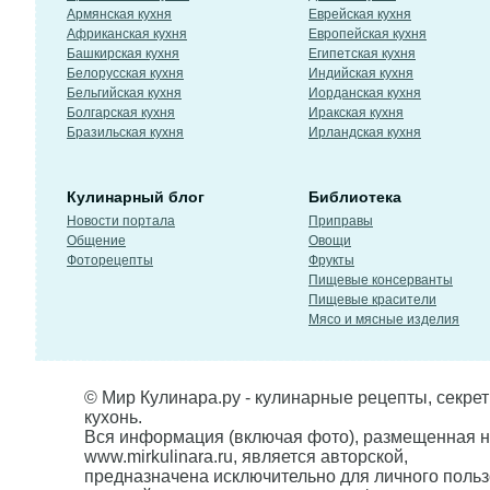
Армянская кухня
Еврейская кухня
Африканская кухня
Европейская кухня
Башкирская кухня
Египетская кухня
Белорусская кухня
Индийская кухня
Бельгийская кухня
Иорданская кухня
Болгарская кухня
Иракская кухня
Бразильская кухня
Ирландская кухня
Кулинарный блог
Библиотека
Новости портала
Приправы
Общение
Овощи
Фоторецепты
Фрукты
Пищевые консерванты
Пищевые красители
Мясо и мясные изделия
© Мир Кулинара.ру - кулинарные рецепты, секре
кухонь.
Вся информация (включая фото), размещенная н
www.mirkulinara.ru, является авторской,
предназначена исключительно для личного польз