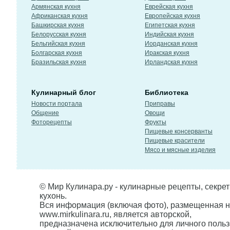
Армянская кухня
Еврейская кухня
Африканская кухня
Европейская кухня
Башкирская кухня
Египетская кухня
Белорусская кухня
Индийская кухня
Бельгийская кухня
Иорданская кухня
Болгарская кухня
Иракская кухня
Бразильская кухня
Ирландская кухня
Кулинарный блог
Библиотека
Новости портала
Приправы
Общение
Овощи
Фоторецепты
Фрукты
Пищевые консерванты
Пищевые красители
Мясо и мясные изделия
© Мир Кулинара.ру - кулинарные рецепты, секре
кухонь.
Вся информация (включая фото), размещенная н
www.mirkulinara.ru, является авторской,
предназначена исключительно для личного польз