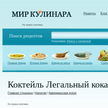
Рецепты
Блог
На правах рекламы:
Поиск рецептов
Например:
Кексы с начинкой
Первые блюда
Вторые блюда
Блюда из мяса
Блюда из рыбы
Сала
Коктейль Легальный кок
Главная страница
/
Напитки
/
Американская кухня
На правах рекламы: