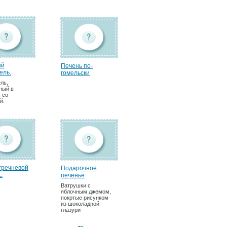
ый
Печень по-
ель.
гомельски
ль,
ный в
 со
й.
 гречневой
Подарочное
.
печенье
Ватрушки с
яблочным джемом,
покртые рисунком
из шоколадной
глазури