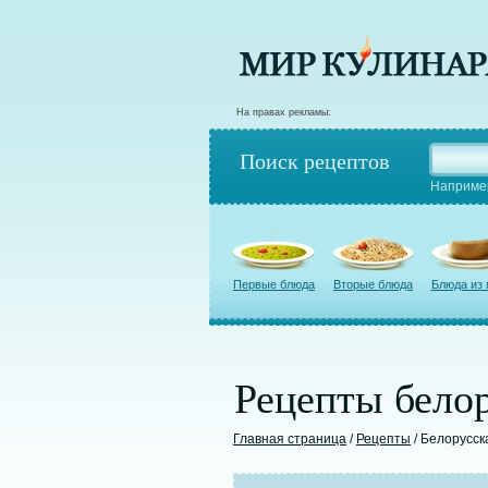
На правах рекламы:
Поиск рецептов
Наприме
Первые блюда
Вторые блюда
Блюда из
Рецепты белор
Главная страница
/
Рецепты
/ Белорусск