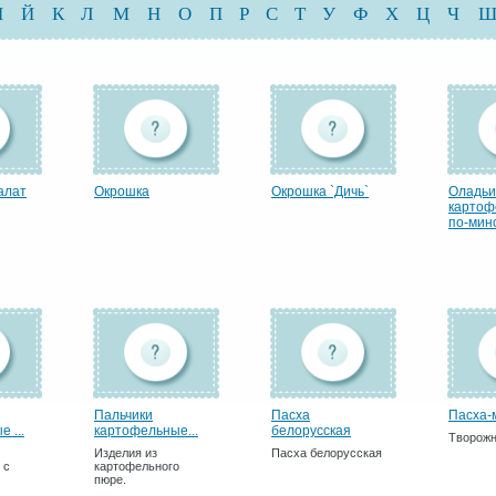
И
Й
К
Л
М
Н
О
П
Р
С
Т
У
Ф
Х
Ц
Ч
алат
Окрошка
Окрошка `Дичь`
Оладьи
картоф
по-минс
Пальчики
Пасха
Пасха-
 ...
картофельные...
белорусская
Творожн
Изделия из
Пасха белорусская
 с
картофельного
пюре.