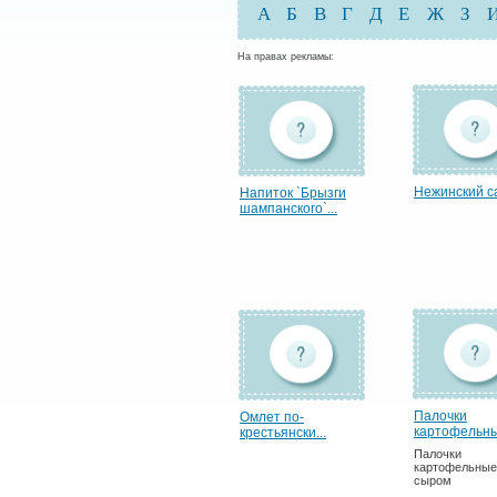
А
Б
В
Г
Д
Е
Ж
З
На правах рекламы:
Нежинский с
Напиток `Брызги
шампанского`...
Палочки
Омлет по-
картофельные
крестьянски...
Палочки
картофельные
сыром