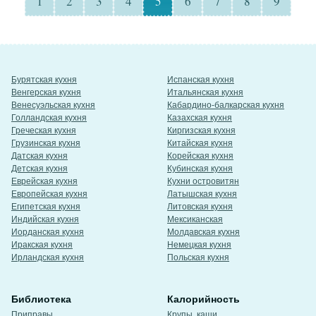
1
2
3
4
5
6
7
8
9
Бурятская кухня
Испанская кухня
Венгерская кухня
Итальянская кухня
Венесуэльская кухня
Кабардино-балкарская кухня
Голландская кухня
Казахская кухня
Греческая кухня
Киргизская кухня
Грузинская кухня
Китайская кухня
Датская кухня
Корейская кухня
Детская кухня
Кубинская кухня
Еврейская кухня
Кухни островитян
Европейская кухня
Латышская кухня
Египетская кухня
Литовская кухня
Индийская кухня
Мексиканская
Иорданская кухня
Молдавская кухня
Иракская кухня
Немецкая кухня
Ирландская кухня
Польская кухня
Библиотека
Калорийность
Приправы
Крупы, каши