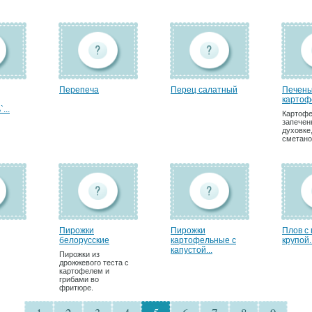
Перепеча
Перец салатный
Печен
картоф
...
Картофе
запечен
духовке,
сметано
Пирожки
Пирожки
Плов с
белорусские
картофельные с
крупой..
капустой...
Пирожки из
дрожжевого теста с
картофелем и
грибами во
фритюре.