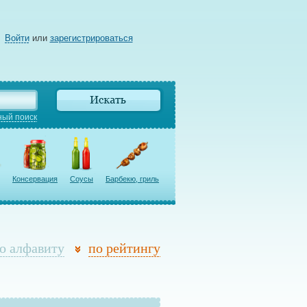
Войти
или
зарегистрироваться
ый поиск
Консервация
Соусы
Барбекю, гриль
о алфавиту
по рейтингу