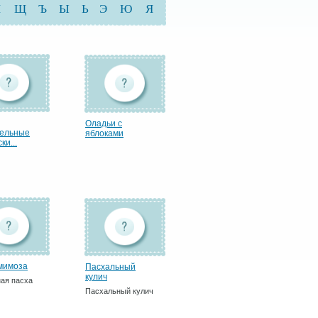
Ш
Щ
Ъ
Ы
Ь
Э
Ю
Я
Оладьи с
ельные
яблоками
ки...
мимоза
Пасхальный
кулич
ая пасха
Пасхальный кулич