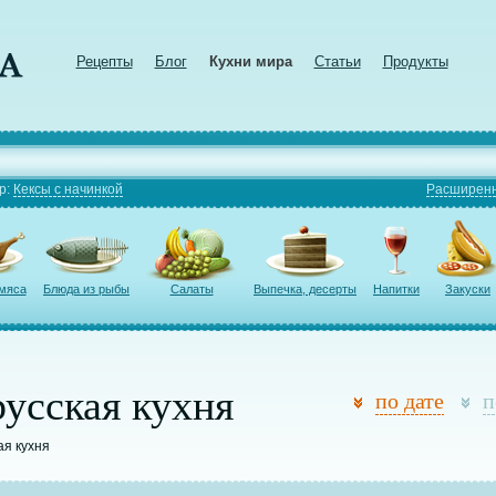
Рецепты
Блог
Кухни мира
Статьи
Продукты
р:
Кексы с начинкой
Расширенн
 мяса
Блюда из рыбы
Салаты
Выпечка, десерты
Напитки
Закуски
усская кухня
по дате
п
ая кухня