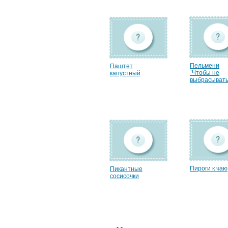
Пельмени
Паштет
`Чтобы не
капустный
выбрасывать`
Пироги к чаю
Пикантные
сосисочки