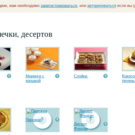
арии, вам необходимо
зарегистрироваться
, или
авторизоваться
если вы у
ечки, десертов
Меренги с
Слойки.
Кокосо
крошкой
печень
Пирожки
Десерт
Фондан