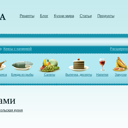
Рецепты
Блог
Кухни мира
Статьи
Продукты
р:
Кексы с начинкой
Расширенн
 мяса
Блюда из рыбы
Салаты
Выпечка, десерты
Напитки
Закуски
ами
ольская кухня