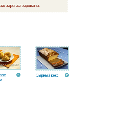
же зарегистрированы.
вое
Сырный кекс
е