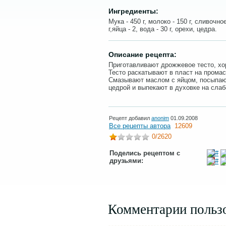
Ингредиенты:
Мука - 450 г, молоко - 150 г, сливочное
г,яйца - 2, вода - 30 г, орехи, цедра.
Описание рецепта:
Приготавливают дрожжевое тесто, х
Тесто раскатывают в пласт на промас
Смазывают маслом с яйцом, посыпаю
цедрой и выпекают в духовке на слаб
Рецепт добавил
anonim
01.09.2008
Все рецепты автора
12609
0
/2620
Поделись рецептом с
друзьями:
Комментарии польз