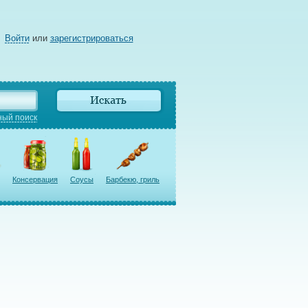
Войти
или
зарегистрироваться
ый поиск
Консервация
Соусы
Барбекю, гриль