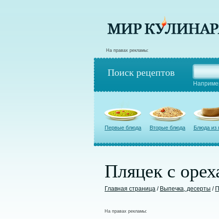
На правах рекламы:
Поиск рецептов
Наприме
Первые блюда
Вторые блюда
Блюда из
Пляцек с орех
Главная страница
/
Выпечка, десерты
/
П
На правах рекламы: