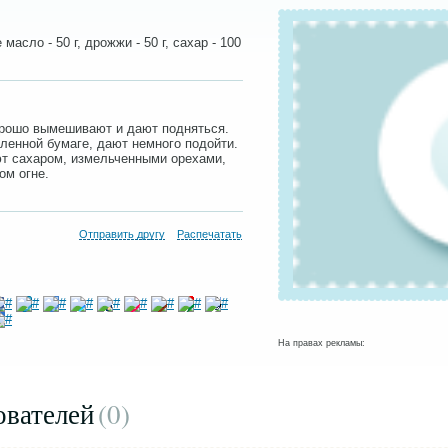
 масло - 50 г, дрожжи - 50 г, сахар - 100
орошо вымешивают и дают подняться.
ленной бумаге, дают немного подойти.
т сахаром, измельченными орехами,
ом огне.
Отправить другу
Распечатать
На правах рекламы:
ователей
(0
)