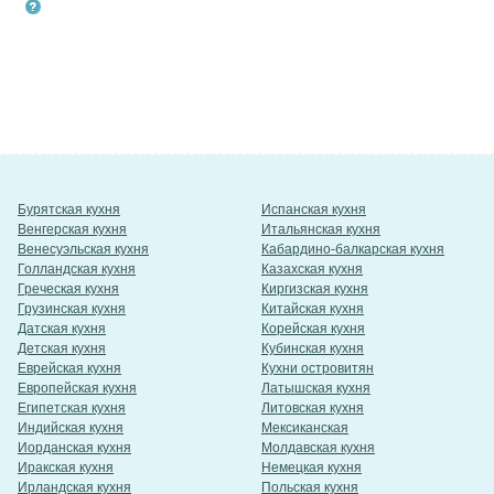
Бурятская кухня
Испанская кухня
Венгерская кухня
Итальянская кухня
Венесуэльская кухня
Кабардино-балкарская кухня
Голландская кухня
Казахская кухня
Греческая кухня
Киргизская кухня
Грузинская кухня
Китайская кухня
Датская кухня
Корейская кухня
Детская кухня
Кубинская кухня
Еврейская кухня
Кухни островитян
Европейская кухня
Латышская кухня
Египетская кухня
Литовская кухня
Индийская кухня
Мексиканская
Иорданская кухня
Молдавская кухня
Иракская кухня
Немецкая кухня
Ирландская кухня
Польская кухня