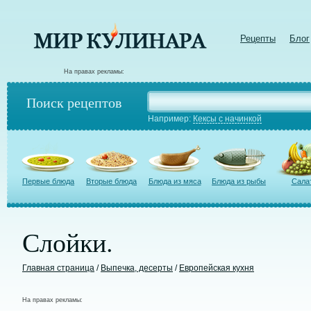
Рецепты
Блог
На правах рекламы:
Поиск рецептов
Например:
Кексы с начинкой
Первые блюда
Вторые блюда
Блюда из мяса
Блюда из рыбы
Сала
Слойки.
Главная страница
/
Выпечка, десерты
/
Европейская кухня
На правах рекламы: