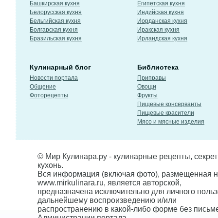
Башкирская кухня
Египетская кухня
Белорусская кухня
Индийская кухня
Бельгийская кухня
Иорданская кухня
Болгарская кухня
Иракская кухня
Бразильская кухня
Ирландская кухня
Кулинарный блог
Библиотека
Новости портала
Приправы
Общение
Овощи
Фоторецепты
Фрукты
Пищевые консерванты
Пищевые красители
Мясо и мясные изделия
© Мир Кулинара.ру - кулинарные рецепты, секре
кухонь.
Вся информация (включая фото), размещенная н
www.mirkulinara.ru, является авторской,
предназначена исключительно для личного польз
дальнейшему воспроизведению и/или
распространению в какой-либо форме без письм
Администрации портала.