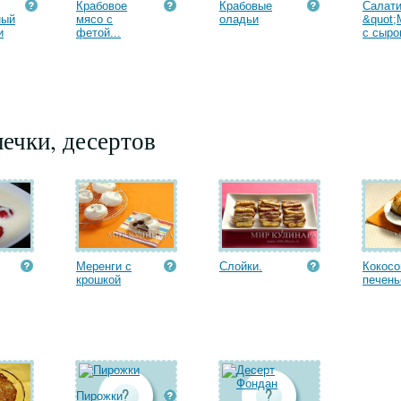
Крабовое
Крабовые
Салати
ный
мясо с
оладьи
&quot;
и
фетой...
с сыро
ечки, десертов
Меренги с
Слойки.
Кокосо
крошкой
печень
Пирожки