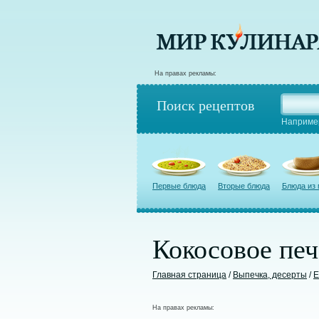
На правах рекламы:
Поиск рецептов
Наприме
Первые блюда
Вторые блюда
Блюда из
Кокосовое печ
Главная страница
/
Выпечка, десерты
/
Е
На правах рекламы: