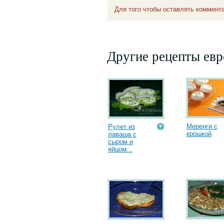
Для того чтобы оставлять коммент
Другие рецепты евр
Меренги с
Рулет из
крошкой
лаваша с
сыром и
яйцом...