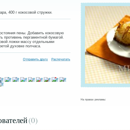
ара, 400 г кокосовой стружки.
состояния пены. Добавить кокосовую
ть противень пергаментной бумагой.
овой ложки массу отдельными
ретой духовке полчаса.
Отправить другу
Распечатать
На правах рекламы:
ователей
(0
)