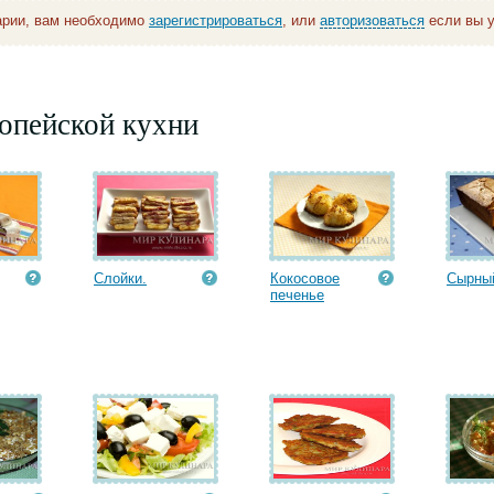
арии, вам необходимо
зарегистрироваться
, или
авторизоваться
если вы у
опейской кухни
Слойки.
Кокосовое
Сырный
печенье