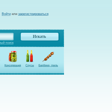
Войти
или
зарегистрироваться
ый поиск
Консервация
Соусы
Барбекю, гриль