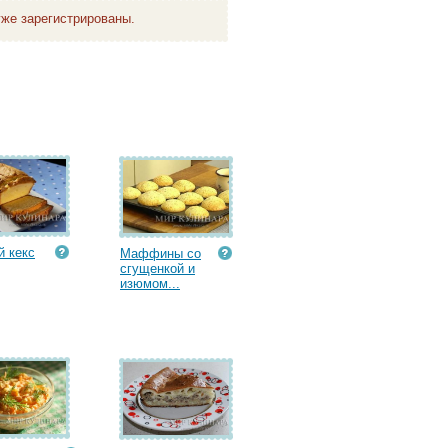
же зарегистрированы.
 кекс
Маффины со
сгущенкой и
изюмом...