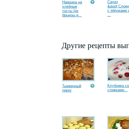
Салат
Намазка на
&quot;Слое
хлебные
с яблоками 
тосты (из
...
брынзы и...
Другие рецепты вып
Клубника со
Тыквенный
сливками...
пирог