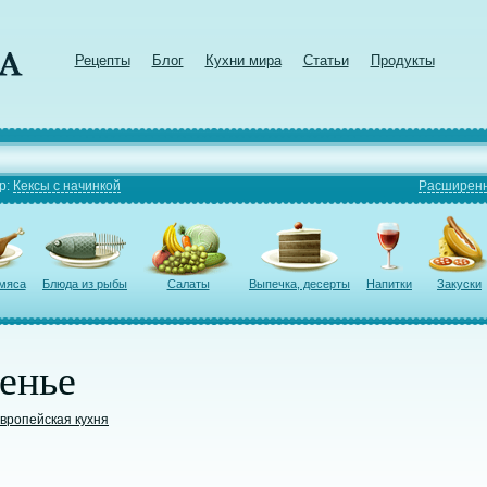
Рецепты
Блог
Кухни мира
Статьи
Продукты
р:
Кексы с начинкой
Расширенн
 мяса
Блюда из рыбы
Салаты
Выпечка, десерты
Напитки
Закуски
енье
вропейская кухня