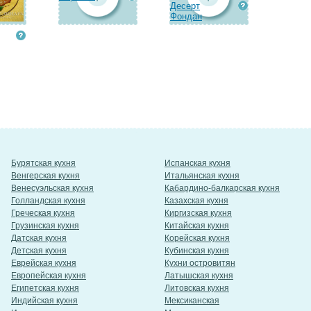
Десерт
Фондан
Бурятская кухня
Испанская кухня
Венгерская кухня
Итальянская кухня
Венесуэльская кухня
Кабардино-балкарская кухня
Голландская кухня
Казахская кухня
Греческая кухня
Киргизская кухня
Грузинская кухня
Китайская кухня
Датская кухня
Корейская кухня
Детская кухня
Кубинская кухня
Еврейская кухня
Кухни островитян
Европейская кухня
Латышская кухня
Египетская кухня
Литовская кухня
Индийская кухня
Мексиканская