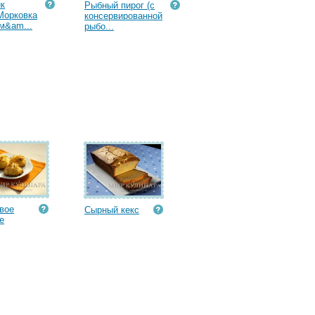
к
Рыбный пирог (с
Морковка
консервированной
м&am...
рыбо...
вое
Сырный кекс
е