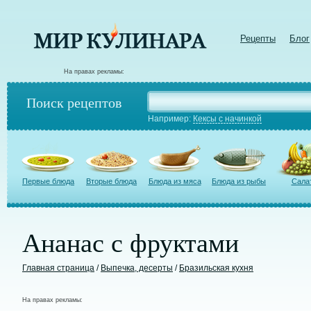
Рецепты
Блог
На правах рекламы:
Поиск рецептов
Например:
Кексы с начинкой
Первые блюда
Вторые блюда
Блюда из мяса
Блюда из рыбы
Сала
Ананас с фруктами
Главная страница
/
Выпечка, десерты
/
Бразильская кухня
На правах рекламы: