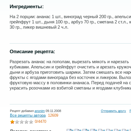
Ингредиенты:
На 2 порции: ананас 1 шт., виноград черный 200 гр., апельси
грейпфрут 1 шт., дыня 100 гр., арбуз 70 гр., сметана 2 ст.л.,
30 гр., ликер вишневый 2 ч.л.
Описание рецепта:
Разрезать ананас на пополам, вырезать мякоть и нарезать
кубиками. Апельсин и грейпфрут очистить и арезать кружоч
дыни и арбуза приготовить шарики. Затем смешать все на
фрукты с ягодами винограда без косточек и ликером. Выло
фруктовую массу в половинки ананаса. Перед подачей на 
украсить розочками из взбитой сметаны и ягодами клубник
Рецепт добавил
anonim
09.11.2008
Отправить другу
Все рецепты автора
12609
0
/4470