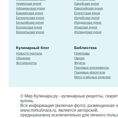
Армянская кухня
Еврейская кухня
Африканская кухня
Европейская кухня
Башкирская кухня
Египетская кухня
Белорусская кухня
Индийская кухня
Бельгийская кухня
Иорданская кухня
Болгарская кухня
Иракская кухня
Бразильская кухня
Ирландская кухня
Кулинарный блог
Библиотека
Новости портала
Приправы
Общение
Овощи
Фоторецепты
Фрукты
Пищевые консерванты
Пищевые красители
Мясо и мясные изделия
© Мир Кулинара.ру - кулинарные рецепты, секре
кухонь.
Вся информация (включая фото), размещенная н
www.mirkulinara.ru, является авторской,
предназначена исключительно для личного польз