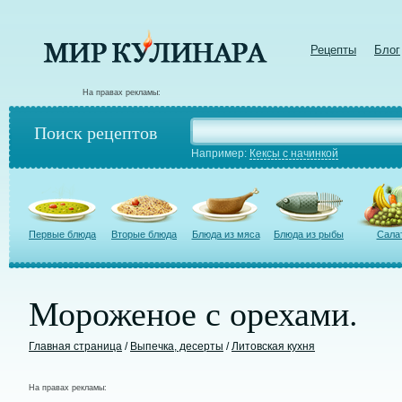
Рецепты
Блог
На правах рекламы:
Поиск рецептов
Например:
Кексы с начинкой
Первые блюда
Вторые блюда
Блюда из мяса
Блюда из рыбы
Сала
Мороженое с орехами.
Главная страница
/
Выпечка, десерты
/
Литовская кухня
На правах рекламы: