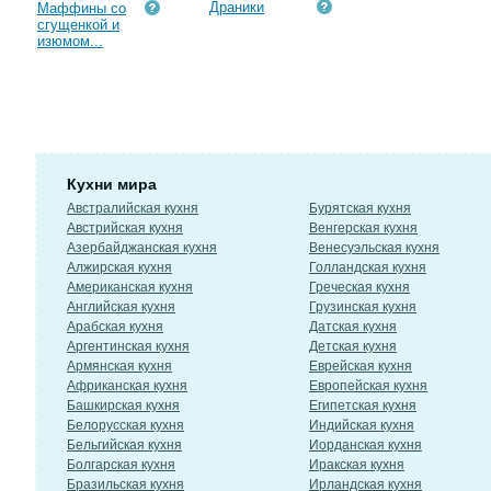
Драники
Маффины со
сгущенкой и
изюмом...
Кухни мира
Австралийская кухня
Бурятская кухня
Австрийская кухня
Венгерская кухня
Азербайджанская кухня
Венесуэльская кухня
Алжирская кухня
Голландская кухня
Американская кухня
Греческая кухня
Английская кухня
Грузинская кухня
Арабская кухня
Датская кухня
Аргентинская кухня
Детская кухня
Армянская кухня
Еврейская кухня
Африканская кухня
Европейская кухня
Башкирская кухня
Египетская кухня
Белорусская кухня
Индийская кухня
Бельгийская кухня
Иорданская кухня
Болгарская кухня
Иракская кухня
Бразильская кухня
Ирландская кухня