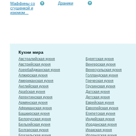
Драники
Маффины со
сгущенкой и
изюмом...
Кухни мира
Австралийская кухня
Бурятская кухня
Австрийская кухня
Венгерская кухня
Азербайджанская кухня
Венесуэльская кухня
Алжирская кухня
Голландская кухня
Американская кухня
Греческая кухня
Английская кухня
Грузинская кухня
Арабская кухня
Датская кухня
Аргентинская кухня
Детская кухня
Армянская кухня
Еврейская кухня
Африканская кухня
Европейская кухня
Башкирская кухня
Египетская кухня
Белорусская кухня
Индийская кухня
Бельгийская кухня
Иорданская кухня
Болгарская кухня
Иракская кухня
Бразильская кухня
Ирландская кухня