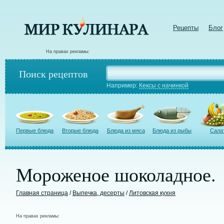
Рецепты
Блог
На правах рекламы:
Поиск рецептов
Например:
Кексы с начинкой
Первые блюда
Вторые блюда
Блюда из мяса
Блюда из рыбы
Сала
Мороженое шоколадное.
Главная страница
/
Выпечка, десерты
/
Литовская кухня
На правах рекламы: