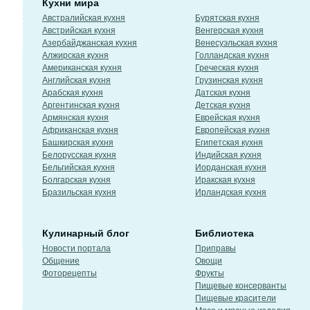
Кухни мира
Австралийская кухня
Бурятская кухня
Австрийская кухня
Венгерская кухня
Азербайджанская кухня
Венесуэльская кухня
Алжирская кухня
Голландская кухня
Американская кухня
Греческая кухня
Английская кухня
Грузинская кухня
Арабская кухня
Датская кухня
Аргентинская кухня
Детская кухня
Армянская кухня
Еврейская кухня
Африканская кухня
Европейская кухня
Башкирская кухня
Египетская кухня
Белорусская кухня
Индийская кухня
Бельгийская кухня
Иорданская кухня
Болгарская кухня
Иракская кухня
Бразильская кухня
Ирландская кухня
Кулинарный блог
Библиотека
Новости портала
Приправы
Общение
Овощи
Фоторецепты
Фрукты
Пищевые консерванты
Пищевые красители