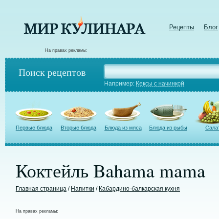
Рецепты
Блог
На правах рекламы:
Поиск рецептов
Например:
Кексы с начинкой
Первые блюда
Вторые блюда
Блюда из мяса
Блюда из рыбы
Сала
Коктейль Bahama mama
Главная страница
/
Напитки
/
Кабардино-балкарская кухня
На правах рекламы: