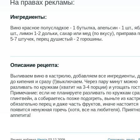
На правах рекламы:
Ингредиенты:
Вино красное полусладкое - 1 бутылка, апельсин - 1 шт., яб
шт., лимон 1-2 дольки, сахар или мед (по вкусу), приправа 
5-7 штучек, перец душистый - 2 горошины.
Описание рецепта:
Выливаем вино в кастрюлю, добавляем все ингредиенты, 
до кипения и сразу (!)выключаем. Через пару минут можно
разливать по кружкам (хватит на 3-4 порции) и угощать гост
Примечание: если не планируете разливать по кружкам сра
глинтвейн, а собираетесь позже подогреть, выньте из каст
обязательно перец и даже часть фруктов, иначе настоится 
появится ненужная горечь (хотя, все на любителя). Приятно
аппетита!
Рецепт добавил
Alegria
03.12.2009
Отправить другу