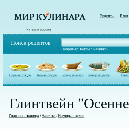
Рецепты
Блог
На правах рекламы:
Поиск рецептов
Например:
Кексы с начинкой
Первые блюда
Вторые блюда
Блюда из мяса
Блюда из рыбы
Сала
Глинтвейн "Осенне
Главная страница
/
Напитки
/
Немецкая кухня