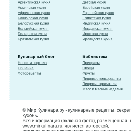
Аргентинская кухня
Детская кухня
Армянская кухня
Еврейская кухня
Африканская кухня
Европейская кухня
Башкирская кухня
Египетская кухня
Белорусская кухня
Индийская кухня
Бельгийская кухня
Иорданская кухня
Болгарская кухня
Иракская кухня
Бразильская кухня
Ирландская кухня
Кулинарный блог
Библиотека
Новости портала
Приправы
Общение
Овощи
Фоторецепты
Фрукты
Пищевые консерванты
Пищевые красители
Мясо и мясные изделия
© Мир Кулинара.ру - кулинарные рецепты, секре
кухонь.
Вся информация (включая фото), размещенная н
www.mirkulinara.ru, является авторской,