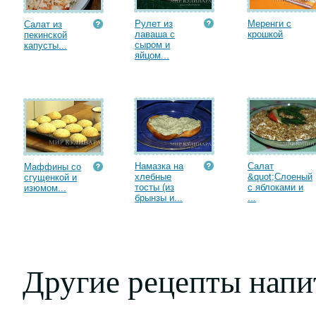
Рулет из
Меренги с
Салат из
лаваша с
крошкой
пекинской
сыром и
капусты...
яйцом...
Намазка на
Салат
Маффины со
хлебные
&quot;Слоеный
сгущенкой и
тосты (из
с яблоками и
изюмом...
брынзы и...
...
Другие рецепты напи