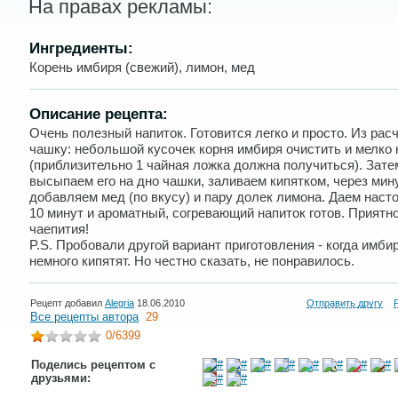
На правах рекламы:
Ингредиенты:
Корень имбиря (свежий), лимон, мед
Описание рецепта:
Очень полезный напиток. Готовится легко и просто. Из расч
чашку: небольшой кусочек корня имбиря очистить и мелко 
(приблизительно 1 чайная ложка должна получиться). Зате
высыпаем его на дно чашки, заливаем кипятком, через мин
добавляем мед (по вкусу) и пару долек лимона. Даем насто
10 минут и ароматный, согревающий напиток готов. Приятн
чаепития!
P.S. Пробовали другой вариант приготовления - когда имби
немного кипятят. Но честно сказать, не понравилось.
Рецепт добавил
Alegria
18.06.2010
Отправить другу
Все рецепты автора
29
0
/6399
Поделись рецептом с
друзьями: