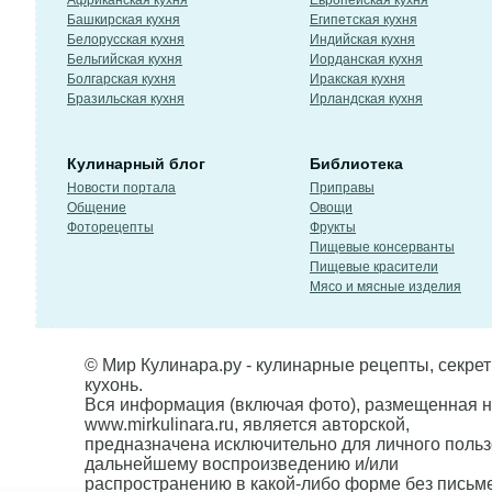
Африканская кухня
Европейская кухня
Башкирская кухня
Египетская кухня
Белорусская кухня
Индийская кухня
Бельгийская кухня
Иорданская кухня
Болгарская кухня
Иракская кухня
Бразильская кухня
Ирландская кухня
Кулинарный блог
Библиотека
Новости портала
Приправы
Общение
Овощи
Фоторецепты
Фрукты
Пищевые консерванты
Пищевые красители
Мясо и мясные изделия
© Мир Кулинара.ру - кулинарные рецепты, секре
кухонь.
Вся информация (включая фото), размещенная н
www.mirkulinara.ru, является авторской,
предназначена исключительно для личного польз
дальнейшему воспроизведению и/или
распространению в какой-либо форме без письм