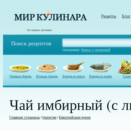
Рецепты
Блог
На правах рекламы:
Поиск рецептов
Например:
Кексы с начинкой
Первые блюда
Вторые блюда
Блюда из мяса
Блюда из рыбы
Сала
Чай имбирный (с л
Главная страница
/
Напитки
/
Европейская кухня