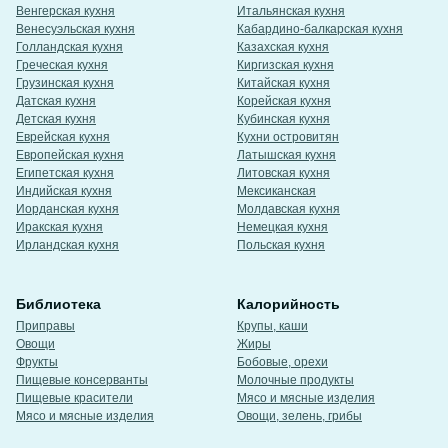
Венгерская кухня
Итальянская кухня
Венесуэльская кухня
Кабардино-балкарская кухня
Голландская кухня
Казахская кухня
Греческая кухня
Киргизская кухня
Грузинская кухня
Китайская кухня
Датская кухня
Корейская кухня
Детская кухня
Кубинская кухня
Еврейская кухня
Кухни островитян
Европейская кухня
Латышская кухня
Египетская кухня
Литовская кухня
Индийская кухня
Мексиканская
Иорданская кухня
Молдавская кухня
Иракская кухня
Немецкая кухня
Ирландская кухня
Польская кухня
Библиотека
Калорийность
Приправы
Крупы, каши
Овощи
Жиры
Фрукты
Бобовые, орехи
Пищевые консерванты
Молочные продукты
Пищевые красители
Мясо и мясные изделия
Мясо и мясные изделия
Овощи, зелень, грибы