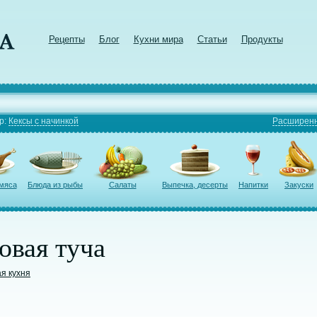
Рецепты
Блог
Кухни мира
Статьи
Продукты
р:
Кексы с начинкой
Расширенн
 мяса
Блюда из рыбы
Салаты
Выпечка, десерты
Напитки
Закуски
овая туча
я кухня