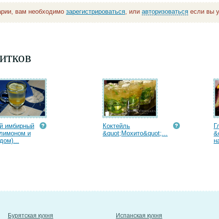
арии, вам необходимо
зарегистрироваться
, или
авторизоваться
если вы у
итков
й имбирный
Коктейль
Г
 лимоном и
&quot;Мохито&quot;...
&
дом)...
н
Бурятская кухня
Испанская кухня