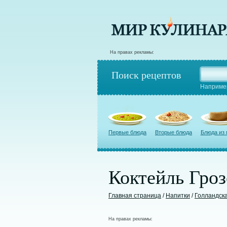
На правах рекламы:
Поиск рецептов
Наприме
Первые блюда
Вторые блюда
Блюда из
Коктейль Гроз
Главная страница
/
Напитки
/
Голландска
На правах рекламы: