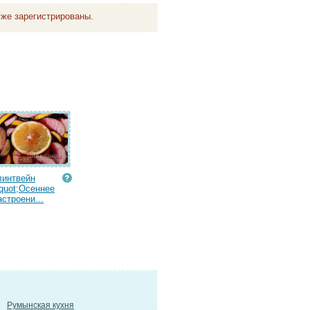
же зарегистрированы.
линтвейн
quot;Осеннее
астроени...
Румынская кухня