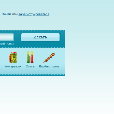
Войти
или
зарегистрироваться
ый поиск
Консервация
Соусы
Барбекю, гриль