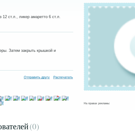
 12 ст.л., ликер амаретто 6 ст.л.
еры. Затем закрыть крышкой и
Отправить другу
Распечатать
На правах рекламы:
ователей
(0
)