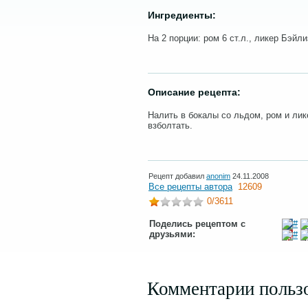
Ингредиенты:
На 2 порции: ром 6 ст.л., ликер Бэйлиз
Описание рецепта:
Налить в бокалы со льдом, ром и лик
взболтать.
Рецепт добавил
anonim
24.11.2008
Все рецепты автора
12609
0
/3611
Поделись рецептом с
друзьями:
Комментарии польз