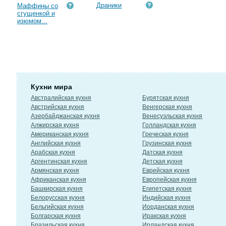
Драники
Маффины со
сгущенкой и
изюмом...
Кухни мира
Австралийская кухня
Бурятская кухня
Австрийская кухня
Венгерская кухня
Азербайджанская кухня
Венесуэльская кухня
Алжирская кухня
Голландская кухня
Американская кухня
Греческая кухня
Английская кухня
Грузинская кухня
Арабская кухня
Датская кухня
Аргентинская кухня
Детская кухня
Армянская кухня
Еврейская кухня
Африканская кухня
Европейская кухня
Башкирская кухня
Египетская кухня
Белорусская кухня
Индийская кухня
Бельгийская кухня
Иорданская кухня
Болгарская кухня
Иракская кухня
Бразильская кухня
Ирландская кухня