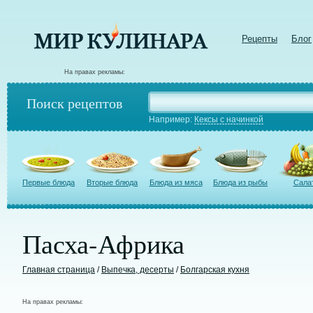
Рецепты
Блог
На правах рекламы:
Поиск рецептов
Например:
Кексы с начинкой
Первые блюда
Вторые блюда
Блюда из мяса
Блюда из рыбы
Сала
Пасха-Африка
Главная страница
/
Выпечка, десерты
/
Болгарская кухня
На правах рекламы: