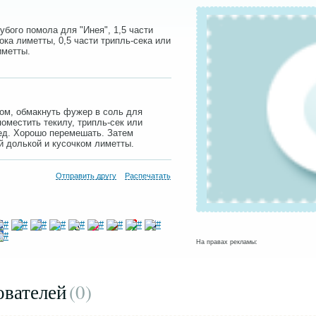
убого помола для "Инея", 1,5 части
ока лиметты, 0,5 части трипль-сека или
иметты.
ом, обмакнуть фужер в соль для
поместить текилу, трипль-сек или
лед. Хорошо перемешать. Затем
й долькой и кусочком лиметты.
Отправить другу
Распечатать
На правах рекламы:
ователей
(0
)