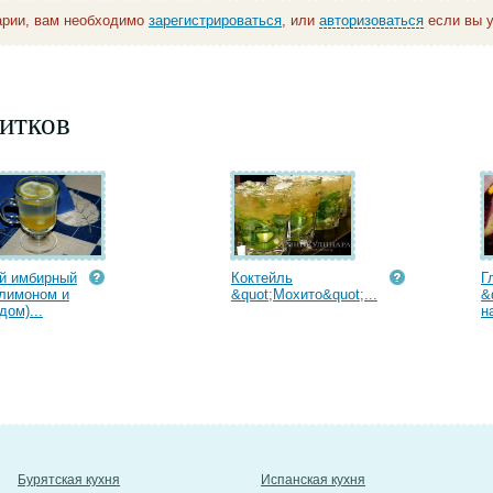
арии, вам необходимо
зарегистрироваться
, или
авторизоваться
если вы у
итков
й имбирный
Коктейль
Г
 лимоном и
&quot;Мохито&quot;...
&
дом)...
н
Бурятская кухня
Испанская кухня