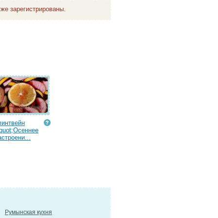
же зарегистрированы.
линтвейн
quot;Осеннее
астроени...
Румынская кухня