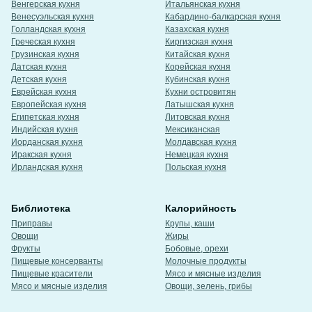
Венгерская кухня
Итальянская кухня
Венесуэльская кухня
Кабардино-балкарская кухня
Голландская кухня
Казахская кухня
Греческая кухня
Киргизская кухня
Грузинская кухня
Китайская кухня
Датская кухня
Корейская кухня
Детская кухня
Кубинская кухня
Еврейская кухня
Кухни островитян
Европейская кухня
Латышская кухня
Египетская кухня
Литовская кухня
Индийская кухня
Мексиканская
Иорданская кухня
Молдавская кухня
Иракская кухня
Немецкая кухня
Ирландская кухня
Польская кухня
Библиотека
Калорийность
Приправы
Крупы, каши
Овощи
Жиры
Фрукты
Бобовые, орехи
Пищевые консерванты
Молочные продукты
Пищевые красители
Мясо и мясные изделия
Мясо и мясные изделия
Овощи, зелень, грибы