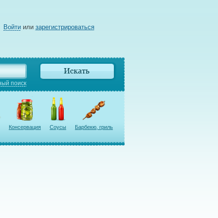
Войти
или
зарегистрироваться
ый поиск
Консервация
Соусы
Барбекю, гриль