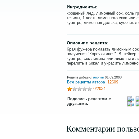
Ингредиенты:
крошеный лед, лимонный сок, соль гр
текилы, 1 часть лимонного сока или с
куантро, лимонная долька, кусочек л
Описание рецепта:
Края фужера помазать лимонным сок
получения "Корочки инея". В шейкер 
куантро, сок лимона или лиметты и 
перелить в бокал и украсить лимонно
Рецепт добавил
anonim
01.09.2008
Все рецепты автора
12609
0
/2034
Поделись рецептом с
друзьями:
Комментарии польз