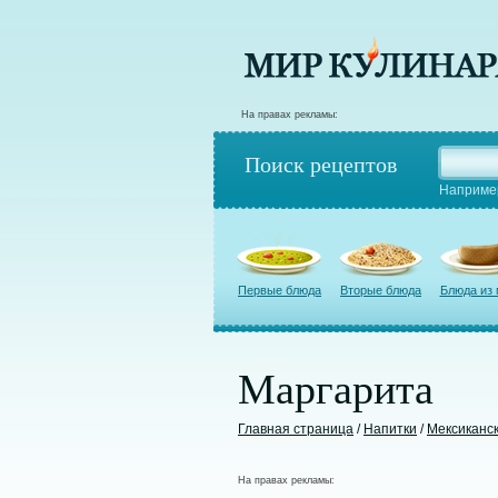
На правах рекламы:
Поиск рецептов
Наприме
Первые блюда
Вторые блюда
Блюда из
Маргарита
Главная страница
/
Напитки
/
Мексиканс
На правах рекламы: