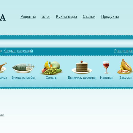
Рецепты
Блог
Кухни мира
Статьи
Продукты
р:
Кексы с начинкой
Расширенн
 мяса
Блюда из рыбы
Салаты
Выпечка, десерты
Напитки
Закуски
кая