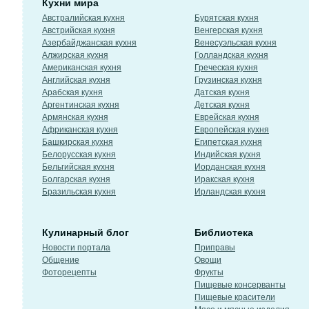
Кухни мира
Австралийская кухня
Бурятская кухня
Австрийская кухня
Венгерская кухня
Азербайджанская кухня
Венесуэльская кухня
Алжирская кухня
Голландская кухня
Американская кухня
Греческая кухня
Английская кухня
Грузинская кухня
Арабская кухня
Датская кухня
Аргентинская кухня
Детская кухня
Армянская кухня
Еврейская кухня
Африканская кухня
Европейская кухня
Башкирская кухня
Египетская кухня
Белорусская кухня
Индийская кухня
Бельгийская кухня
Иорданская кухня
Болгарская кухня
Иракская кухня
Бразильская кухня
Ирландская кухня
Кулинарный блог
Библиотека
Новости портала
Приправы
Общение
Овощи
Фоторецепты
Фрукты
Пищевые консерванты
Пищевые красители