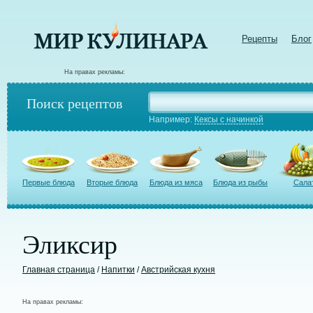
Рецепты
Блог
На правах рекламы:
Поиск рецептов
Например:
Кексы с начинкой
Первые блюда
Вторые блюда
Блюда из мяса
Блюда из рыбы
Сала
Эликсир
Главная страница
/
Напитки
/
Австрийская кухня
На правах рекламы: