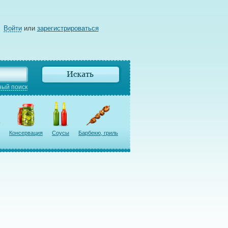
Войти
или
зарегистрироваться
ый поиск
Консервация
Соусы
Барбекю, гриль