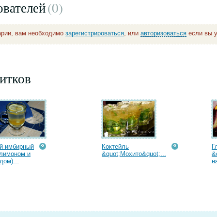
ователей
(0
)
арии, вам необходимо
зарегистрироваться
, или
авторизоваться
если вы у
итков
й имбирный
Коктейль
Г
 лимоном и
&quot;Мохито&quot;...
&
дом)...
н