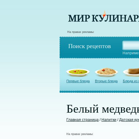
На правах рекламы:
Поиск рецептов
Наприме
Первые блюда
Вторые блюда
Блюда из
Белый медвед
Главная страница
/
Напитки
/
Датская ку
На правах рекламы: