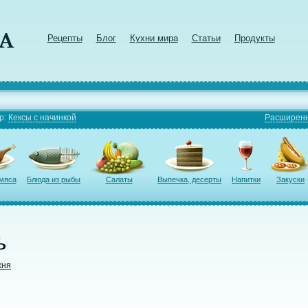
Рецепты
Блог
Кухни мира
Статьи
Продукты
р:
Кексы с начинкой
Расширенн
 мяса
Блюда из рыбы
Салаты
Выпечка, десерты
Напитки
Закуски
ь
хня