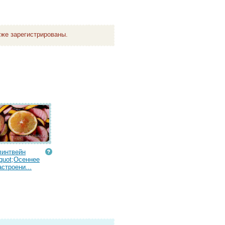
же зарегистрированы.
линтвейн
quot;Осеннее
астроени...