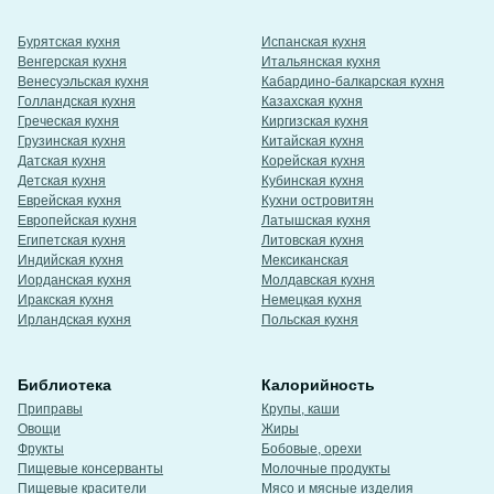
Бурятская кухня
Испанская кухня
Венгерская кухня
Итальянская кухня
Венесуэльская кухня
Кабардино-балкарская кухня
Голландская кухня
Казахская кухня
Греческая кухня
Киргизская кухня
Грузинская кухня
Китайская кухня
Датская кухня
Корейская кухня
Детская кухня
Кубинская кухня
Еврейская кухня
Кухни островитян
Европейская кухня
Латышская кухня
Египетская кухня
Литовская кухня
Индийская кухня
Мексиканская
Иорданская кухня
Молдавская кухня
Иракская кухня
Немецкая кухня
Ирландская кухня
Польская кухня
Библиотека
Калорийность
Приправы
Крупы, каши
Овощи
Жиры
Фрукты
Бобовые, орехи
Пищевые консерванты
Молочные продукты
Пищевые красители
Мясо и мясные изделия