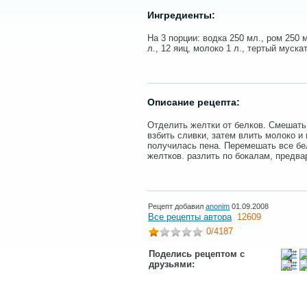
Ингредиенты:
На 3 порции: водка 250 мл., ром 250 
л., 12 яиц, молоко 1 л., тертый муска
Описание рецепта:
Отделить желтки от белков. Смешать 
взбить сливки, затем влить молоко и
получилась пена. Перемешать все бел
желтков. разлить по бокалам, предв
Рецепт добавил
anonim
01.09.2008
Все рецепты автора
12609
0
/4187
Поделись рецептом с
друзьями: