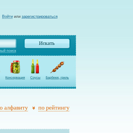
Войти
или
зарегистрироваться
ый поиск
Консервация
Соусы
Барбекю, гриль
о алфавиту
по рейтингу