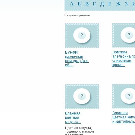
А
Б
В
Г
Д
Е
Ж
З
На правах рекламы:
Ломтики
БУРФИ
апельсина п
(молочная
сливочным
помадка) (вег-
кремо...
ий)...
Влажная
Влажная
цветная кап
цветная
и картофель.
капуста...
Цветная капуста,
тушеная с маслом