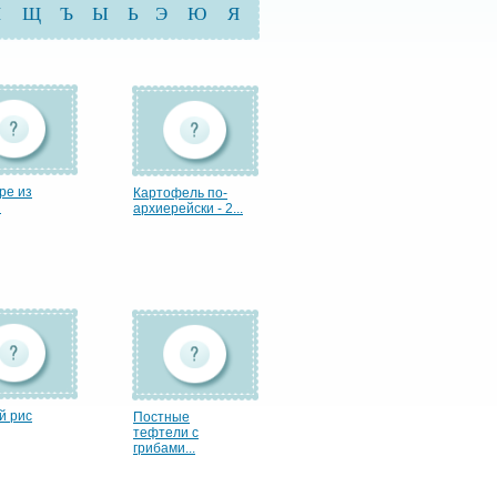
Ш
Щ
Ъ
Ы
Ь
Э
Ю
Я
ре из
Картофель по-
й
архиерейски - 2...
й рис
Постные
тефтели с
грибами...