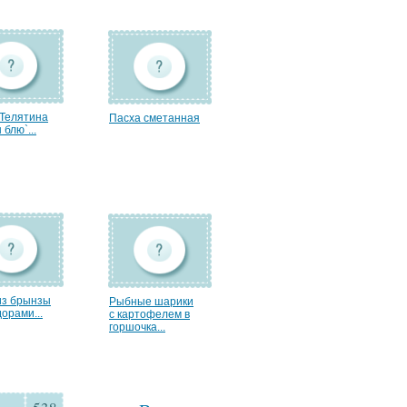
`Телятина
Пасха сметанная
 блю`...
из брынзы
Рыбные шарики
орами...
с картофелем в
горшочка...