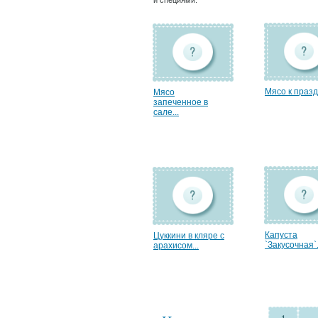
и специями.
Мясо к празд
Мясо
запеченное в
сале...
Капуста
Цуккини в кляре с
`Закусочная`.
арахисом...