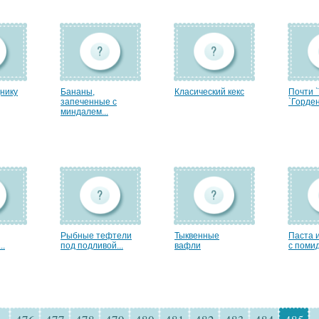
нику
Бананы,
Класический кекс
Почти 
запеченные с
`Горден
миндалем...
Рыбные тефтели
Тыквенные
Паста 
..
под подливой...
вафли
с помид