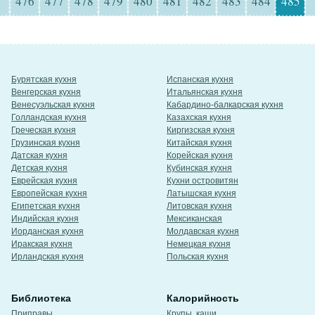
476
477
478
479
480
481
482
483
484
485
Бурятская кухня
Испанская кухня
Венгерская кухня
Итальянская кухня
Венесуэльская кухня
Кабардино-балкарская кухня
Голландская кухня
Казахская кухня
Греческая кухня
Киргизская кухня
Грузинская кухня
Китайская кухня
Датская кухня
Корейская кухня
Детская кухня
Кубинская кухня
Еврейская кухня
Кухни островитян
Европейская кухня
Латышская кухня
Египетская кухня
Литовская кухня
Индийская кухня
Мексиканская
Иорданская кухня
Молдавская кухня
Иракская кухня
Немецкая кухня
Ирландская кухня
Польская кухня
Библиотека
Калорийность
Приправы
Крупы, каши