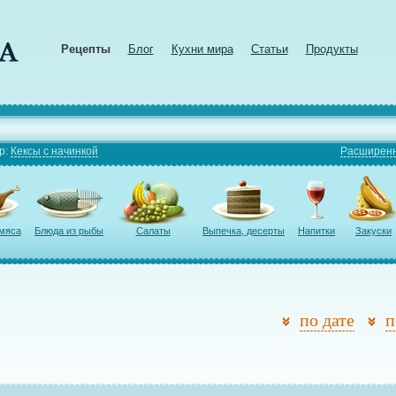
Рецепты
Блог
Кухни мира
Статьи
Продукты
р:
Кексы с начинкой
Расширенн
 мяса
Блюда из рыбы
Салаты
Выпечка, десерты
Напитки
Закуски
по дате
п