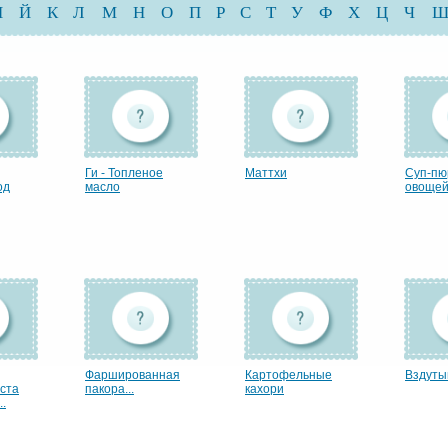
И
Й
К
Л
М
Н
О
П
Р
С
Т
У
Ф
Х
Ц
Ч
Ги - Топленое
Маттхи
Суп-пю
од
масло
овоще
Фаршированная
Картофельные
Вздуты
уста
пакора...
кахори
..