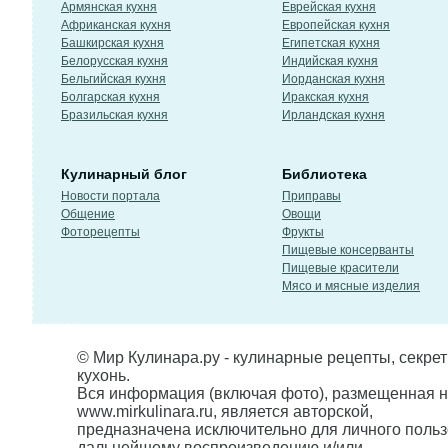
Армянская кухня
Еврейская кухня
Африканская кухня
Европейская кухня
Башкирская кухня
Египетская кухня
Белорусская кухня
Индийская кухня
Бельгийская кухня
Иорданская кухня
Болгарская кухня
Иракская кухня
Бразильская кухня
Ирландская кухня
Кулинарный блог
Библиотека
Новости портала
Приправы
Общение
Овощи
Фоторецепты
Фрукты
Пищевые консерванты
Пищевые красители
Мясо и мясные изделия
© Мир Кулинара.ру - кулинарные рецепты, секре
кухонь.
Вся информация (включая фото), размещенная н
www.mirkulinara.ru, является авторской,
предназначена исключительно для личного польз
дальнейшему воспроизведению и/или