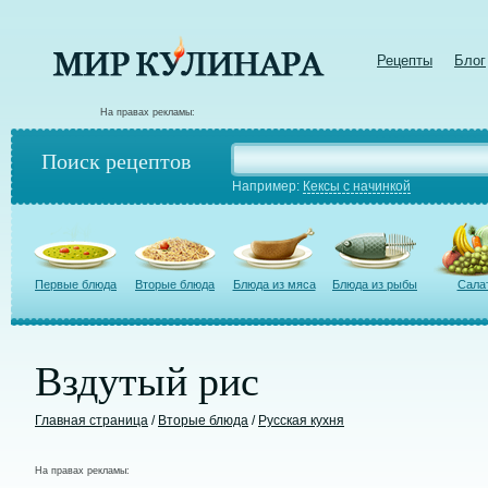
Рецепты
Блог
На правах рекламы:
Поиск рецептов
Например:
Кексы с начинкой
Первые блюда
Вторые блюда
Блюда из мяса
Блюда из рыбы
Сала
Вздутый рис
Главная страница
/
Вторые блюда
/
Русская кухня
На правах рекламы: