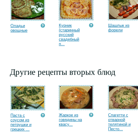
Курник
Шашлык из
Оладьи
(старинный
форели
овощные
русский
свадебный
п...
Другие рецепты вторых блюд
Жаркое из
Спагетти с
Паста с
говядины на
отварной
соусом из
квасу...
телятиной и
петрушки и
Песто...
грецких ...