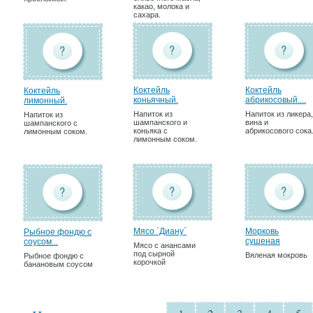
какао, молока и
сахара.
Коктейль
Коктейль
Коктейль
коньячный.
абрикосовый....
лимонный.
Напиток из
Напиток из ликера,
Напиток из
шампанского и
вина и
шампанского с
коньяка с
абрикосового сока
лимонным соком.
лимонным соком.
Мясо `Диану`
Морковь
Рыбное фондю с
сушеная
соусом...
Мясо с анансами
под сырной
Вяленая мокровь
Рыбное фондю с
корочкой
банановым соусом