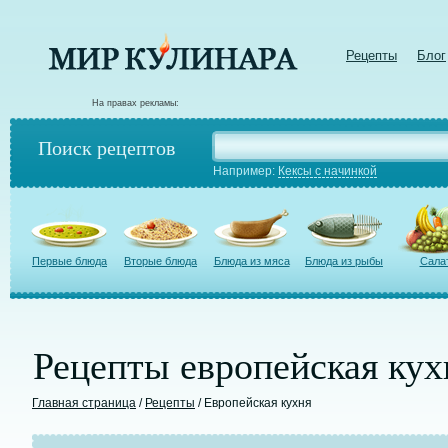
Рецепты
Блог
На правах рекламы:
Поиск рецептов
Например:
Кексы с начинкой
Первые блюда
Вторые блюда
Блюда из мяса
Блюда из рыбы
Сала
Рецепты европейская кух
Главная страница
/
Рецепты
/ Европейская кухня