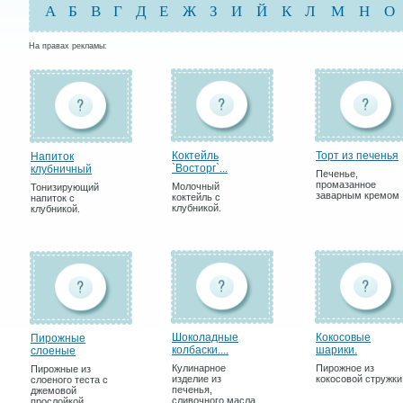
А
Б
В
Г
Д
Е
Ж
З
И
Й
К
Л
М
Н
О
На правах рекламы:
Коктейль
Торт из печенья
Напиток
`Восторг`...
клубничный
Печенье,
промазанное
Молочный
Тонизирующий
заварным кремом
коктейль с
напиток с
клубникой.
клубникой.
Шоколадные
Кокосовые
Пирожные
колбаски....
шарики.
слоеные
Кулинарное
Пирожное из
Пирожные из
изделие из
кокосовой стружки
слоеного теста с
печенья,
джемовой
сливочного масла,
прослойкой.