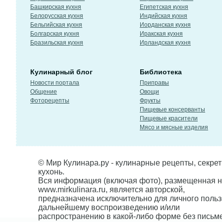
Башкирская кухня
Египетская кухня
Белорусская кухня
Индийская кухня
Бельгийская кухня
Иорданская кухня
Болгарская кухня
Иракская кухня
Бразильская кухня
Ирландская кухня
Кулинарный блог
Библиотека
Новости портала
Приправы
Общение
Овощи
Фоторецепты
Фрукты
Пищевые консерванты
Пищевые красители
Мясо и мясные изделия
© Мир Кулинара.ру - кулинарные рецепты, секре
кухонь.
Вся информация (включая фото), размещенная н
www.mirkulinara.ru, является авторской,
предназначена исключительно для личного польз
дальнейшему воспроизведению и/или
распространению в какой-либо форме без письм