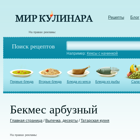
Рецепты
Блог
На правах рекламы:
Поиск рецептов
Например:
Кексы с начинкой
Первые блюда
Вторые блюда
Блюда из мяса
Блюда из рыбы
Сала
Бекмес арбузный
Главная страница
/
Выпечка, десерты
/
Татарская кухня
На правах рекламы: