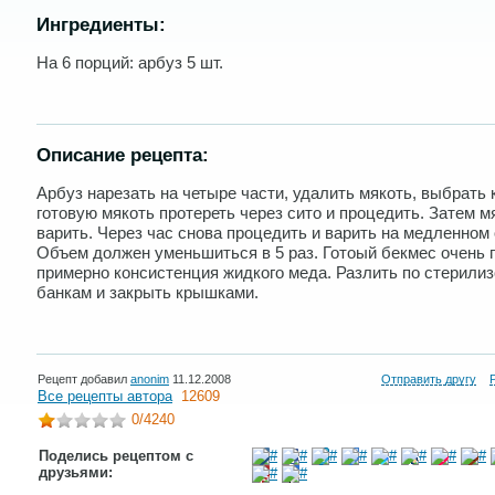
Ингредиенты:
На 6 порций: арбуз 5 шт.
Описание рецепта:
Арбуз нарезать на четыре части, удалить мякоть, выбрать 
готовую мякоть протереть через сито и процедить. Затем м
варить. Через час снова процедить и варить на медленном 
Объем должен уменьшиться в 5 раз. Готоый бекмес очень г
примерно консистенция жидкого меда. Разлить по стерили
банкам и закрыть крышками.
Рецепт добавил
anonim
11.12.2008
Отправить другу
Все рецепты автора
12609
0
/4240
Поделись рецептом с
друзьями: