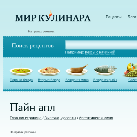
Рецепты
Блог
На правах рекламы:
Поиск рецептов
Например:
Кексы с начинкой
Первые блюда
Вторые блюда
Блюда из мяса
Блюда из рыбы
Сала
Пайн апл
Главная страница
/
Выпечка, десерты
/
Аргентинская кухня
На правах рекламы: