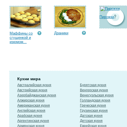
Пирожки
Драники
Маффины со
сгущенкой и
изюмом...
Кухни мира
Австралийская кухня
Бурятская кухня
Австрийская кухня
Венгерская кухня
Азербайджанская кухня
Венесуэльская кухня
Алжирская кухня
Голландская кухня
Американская кухня
Греческая кухня
Английская кухня
Грузинская кухня
Арабская кухня
Датская кухня
Аргентинская кухня
Детская кухня
Армянская кухня
Еврейская кухня