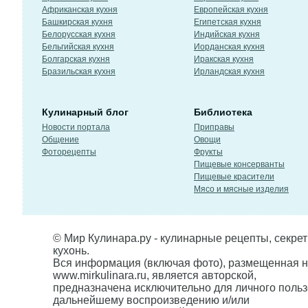
Африканская кухня
Европейская кухня
Башкирская кухня
Египетская кухня
Белорусская кухня
Индийская кухня
Бельгийская кухня
Иорданская кухня
Болгарская кухня
Иракская кухня
Бразильская кухня
Ирландская кухня
Кулинарный блог
Библиотека
Новости портала
Приправы
Общение
Овощи
Фоторецепты
Фрукты
Пищевые консерванты
Пищевые красители
Мясо и мясные изделия
© Мир Кулинара.ру - кулинарные рецепты, секре
кухонь.
Вся информация (включая фото), размещенная н
www.mirkulinara.ru, является авторской,
предназначена исключительно для личного польз
дальнейшему воспроизведению и/или