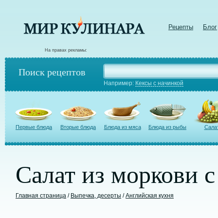
Рецепты
Блог
На правах рекламы:
Поиск рецептов
Например:
Кексы с начинкой
Первые блюда
Вторые блюда
Блюда из мяса
Блюда из рыбы
Сала
Салат из моркови 
Главная страница
/
Выпечка, десерты
/
Английская кухня