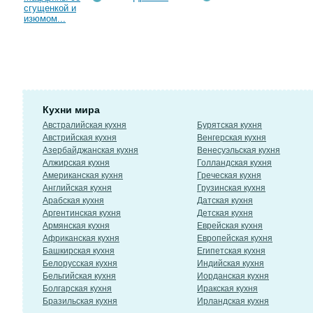
сгущенкой и
изюмом...
Кухни мира
Австралийская кухня
Бурятская кухня
Австрийская кухня
Венгерская кухня
Азербайджанская кухня
Венесуэльская кухня
Алжирская кухня
Голландская кухня
Американская кухня
Греческая кухня
Английская кухня
Грузинская кухня
Арабская кухня
Датская кухня
Аргентинская кухня
Детская кухня
Армянская кухня
Еврейская кухня
Африканская кухня
Европейская кухня
Башкирская кухня
Египетская кухня
Белорусская кухня
Индийская кухня
Бельгийская кухня
Иорданская кухня
Болгарская кухня
Иракская кухня
Бразильская кухня
Ирландская кухня