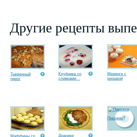
Другие рецепты выпе
Клубника со
Меренги с
Тыквенный
сливками...
крошкой
пирог
Пирожки
Драники
Маффины со