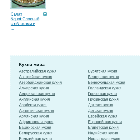
Салат
&quot;Слоеный
с яблоками и
...
Кухни мира
Австралийская кухня
Бурятская кухня
Австрийская кухня
Венгерская кухня
Азербайджанская кухня
Венесуэльская кухня
Алжирская кухня
Голландская кухня
Американская кухня
Греческая кухня
Английская кухня
Грузинская кухня
Арабская кухня
Датская кухня
Аргентинская кухня
Детская кухня
Армянская кухня
Еврейская кухня
Африканская кухня
Европейская кухня
Башкирская кухня
Египетская кухня
Белорусская кухня
Индийская кухня
Бельгийская кухня
Иорданская кухня