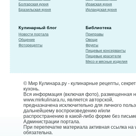
Болгарская кухня
Иракская кухня
Бразильская кухня
Ирландская кухня
Кулинарный блог
Библиотека
Новости портала
Приправы
Общение
Овощи
Фоторецепты
Фрукты
Пищевые консерванты
Пищевые красители
Мясо и мясные изделия
© Мир Кулинара.ру - кулинарные рецепты, секре
кухонь.
Вся информация (включая фото), размещенная н
www.mirkulinara.ru, является авторской,
предназначена исключительно для личного польз
дальнейшему воспроизведению и/или
распространению в какой-либо форме без письм
Администрации портала.
При перепечатке материала активная ссылка на w
обязательна.