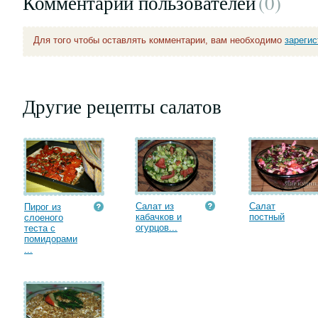
Комментарии пользователей
(0
)
Для того чтобы оставлять комментарии, вам необходимо
зареги
Другие рецепты салатов
Салат из
Салат
Пирог из
кабачков и
постный
слоеного
огурцов...
теста с
помидорами
...