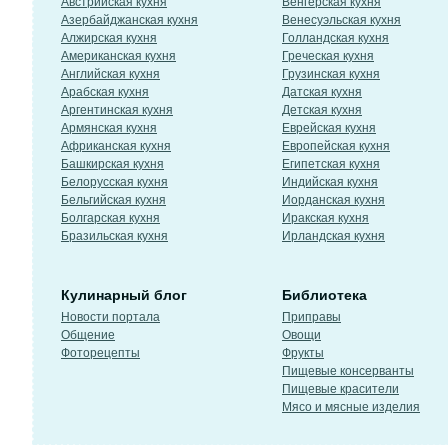
Австрийская кухня
Венгерская кухня
Азербайджанская кухня
Венесуэльская кухня
Алжирская кухня
Голландская кухня
Американская кухня
Греческая кухня
Английская кухня
Грузинская кухня
Арабская кухня
Датская кухня
Аргентинская кухня
Детская кухня
Армянская кухня
Еврейская кухня
Африканская кухня
Европейская кухня
Башкирская кухня
Египетская кухня
Белорусская кухня
Индийская кухня
Бельгийская кухня
Иорданская кухня
Болгарская кухня
Иракская кухня
Бразильская кухня
Ирландская кухня
Кулинарный блог
Библиотека
Новости портала
Приправы
Общение
Овощи
Фоторецепты
Фрукты
Пищевые консерванты
Пищевые красители
Мясо и мясные изделия