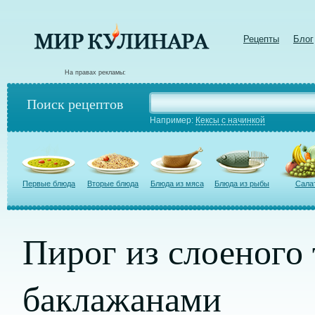
Рецепты
Блог
На правах рекламы:
Поиск рецептов
Например:
Кексы с начинкой
Первые блюда
Вторые блюда
Блюда из мяса
Блюда из рыбы
Сала
Пирог из слоеного 
баклажанами