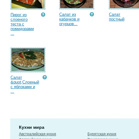
Салат из
Салат
Пирог из
кабачков и
постный
слоеного
огурцов...
теста с
помидорами
...
Салат
&quot;Слоеный
с яблоками и
...
Кухни мира
Австралийская кухня
Бурятская кухня