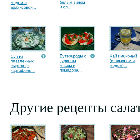
белым вином
медом и
и сл...
арахисовой...
Бутерброды с
Чай имбирный
Суп из
куриным
(с лимоном и
плавленных
мясом и
медом)...
сырков (с
помидора...
картофеле...
Другие рецепты сала