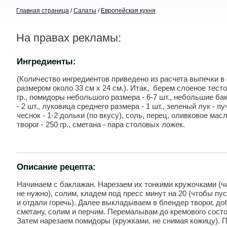
Главная страница
/
Салаты
/
Европейская кухня
На правах рекламы:
Ингредиенты:
(Количество ингредиентов приведено из расчета выпечки в
размером около 33 см х 24 см.). Итак, берем слоеное тесто
гр., помидоры небольшого размера - 6-7 шт., небольшие б
- 2 шт., луковица среднего размера - 1 шт., зеленый лук - пу
чеснок - 1-2 дольки (по вкусу), соль, перец, оливковое мас
творог - 250 гр., сметана - пара столовых ложек.
Описание рецепта:
Начинаем с баклажан. Нарезаем их тонкими кружочками (ч
не нужно), солим, кладем под пресс минут на 20 (чтобы пу
и отдали горечь). Далее выкладываем в блендер творог, д
сметану, солим и перчим. Перемалывам до кремового состо
Затем нарезаем помидоры (кружками, не снимая кожицу). 