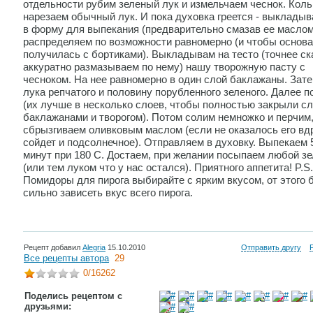
отдельности рубим зеленый лук и измельчаем чеснок. Кол
нарезаем обычный лук. И пока духовка греется - выкладыв
в форму для выпекания (предварительно смазав ее маслом
распределяем по возможности равномерно (и чтобы основа
получилась с бортиками). Выкладывам на тесто (точнее ска
аккуратно размазываем по нему) нашу творожную пасту с
чесноком. На нее равномерно в один слой баклажаны. Зат
лука репчатого и половину порубленного зеленого. Далее 
(их лучше в несколько слоев, чтобы полностью закрыли сл
баклажанами и творогом). Потом солим немножко и перчим
сбрызгиваем оливковым маслом (если не оказалось его вдр
сойдет и подсолнечное). Отправляем в духовку. Выпекаем 
минут при 180 С. Достаем, при желании посыпаем любой з
(или тем луком что у нас остался). Приятного аппетита! P.S.
Помидоры для пирога выбирайте с ярким вкусом, от этого 
сильно зависеть вкус всего пирога.
Рецепт добавил
Alegria
15.10.2010
Отправить другу
Все рецепты автора
29
0
/16262
Поделись рецептом с
друзьями: