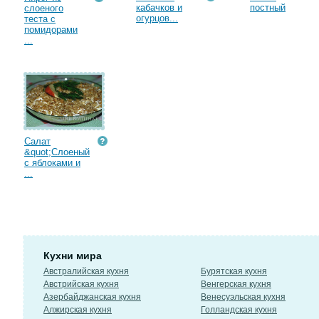
кабачков и
постный
слоеного
огурцов...
теста с
помидорами
...
Салат
&quot;Слоеный
с яблоками и
...
Кухни мира
Австралийская кухня
Бурятская кухня
Австрийская кухня
Венгерская кухня
Азербайджанская кухня
Венесуэльская кухня
Алжирская кухня
Голландская кухня