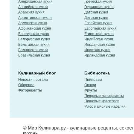
Американская кухня
Греческая кухня
Английская кухня
Грузинская кухня
Арабская кухня
Датская кухня
Аргентинская кухня
Детская кухня
Армянская кухня
Еврейская кухня
Африканская кухня
Европейская кухня
Башкирская кухня
Египетская кухня
Белорусская кухня
Индийская кухня
Бельгийская кухня
Иорданская кухня
Болгарская кухня
Иракская кухня
Бразильская кухня
Ирландская кухня
Кулинарный блог
Библиотека
Новости портала
Приправы
Общение
Овощи
Фоторецепты
Фрукты
Пищевые консерванты
Пищевые красители
Мясо и мясные изделия
© Мир Кулинара.ру - кулинарные рецепты, секре
кухонь.