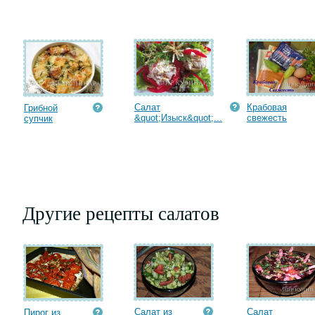
Салат
Крабовая
Грибной
&quot;Изыск&quot;...
cвежесть
супчик
Другие рецепты салатов
Салат из
Салат
Пирог из