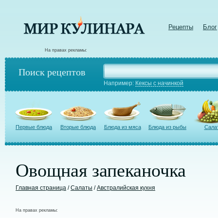
Рецепты
Блог
На правах рекламы:
Поиск рецептов
Например:
Кексы с начинкой
Первые блюда
Вторые блюда
Блюда из мяса
Блюда из рыбы
Сала
Овощная запеканочка
Главная страница
/
Салаты
/
Австралийская кухня
На правах рекламы: