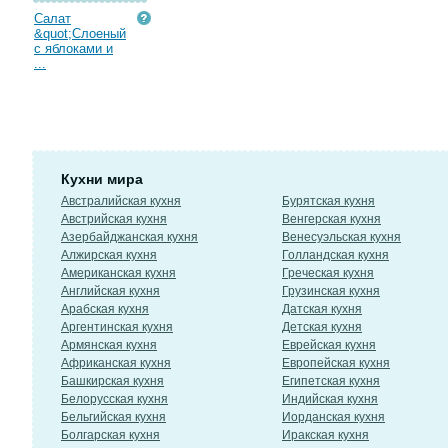
Салат
&quot;Слоеный
с яблоками и
...
Кухни мира
Австралийская кухня
Бурятская кухня
Австрийская кухня
Венгерская кухня
Азербайджанская кухня
Венесуэльская кухня
Алжирская кухня
Голландская кухня
Американская кухня
Греческая кухня
Английская кухня
Грузинская кухня
Арабская кухня
Датская кухня
Аргентинская кухня
Детская кухня
Армянская кухня
Еврейская кухня
Африканская кухня
Европейская кухня
Башкирская кухня
Египетская кухня
Белорусская кухня
Индийская кухня
Бельгийская кухня
Иорданская кухня
Болгарская кухня
Иракская кухня