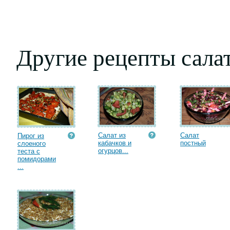
Другие рецепты сала
Салат из
Салат
Пирог из
кабачков и
постный
слоеного
огурцов...
теста с
помидорами
...