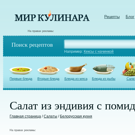
Рецепты
Блог
На правах рекламы:
Поиск рецептов
Например:
Кексы с начинкой
Первые блюда
Вторые блюда
Блюда из мяса
Блюда из рыбы
Сала
Салат из эндивия с поми
Главная страница
/
Салаты
/
Белорусская кухня
На правах рекламы: