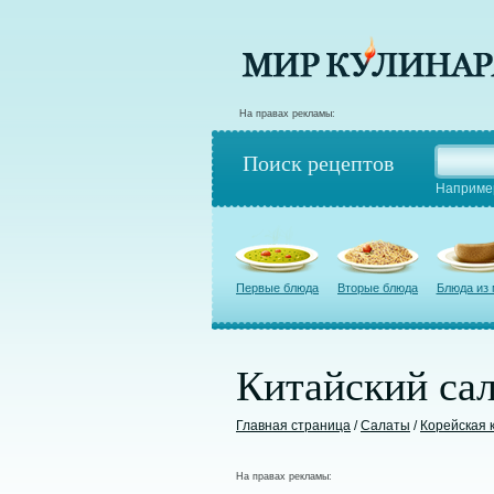
На правах рекламы:
Поиск рецептов
Наприме
Первые блюда
Вторые блюда
Блюда из
Китайский сал
Главная страница
/
Салаты
/
Корейская 
На правах рекламы: