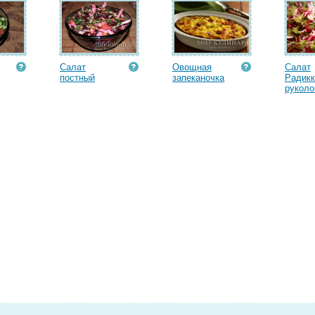
Салат
Овощная
Салат
постный
запеканочка
Радикк
руколой