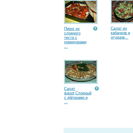
Салат из
Пирог из
кабачков и
слоеного
огурцов...
теста с
помидорами
...
Салат
&quot;Слоеный
с яблоками и
...