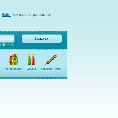
Войти
или
зарегистрироваться
ый поиск
Консервация
Соусы
Барбекю, гриль