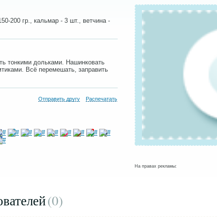
50-200 гр., кальмар - 3 шт., ветчина -
ать тонкими дольками. Нашинковать
мтиками. Всё перемешать, заправить
Отправить другу
Распечатать
На правах рекламы:
ователей
(0
)