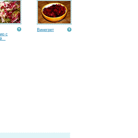
Винегрет
ио с
...