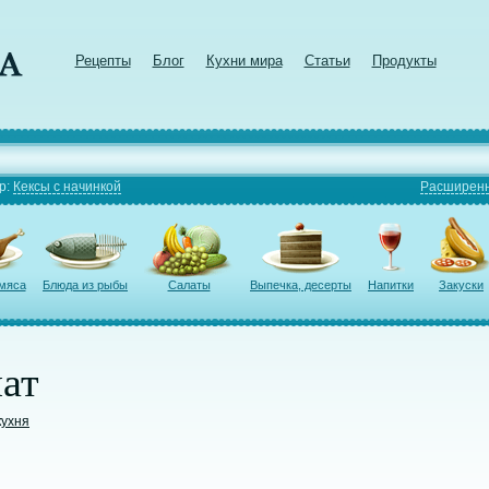
Рецепты
Блог
Кухни мира
Статьи
Продукты
р:
Кексы с начинкой
Расширенн
 мяса
Блюда из рыбы
Салаты
Выпечка, десерты
Напитки
Закуски
ат
кухня