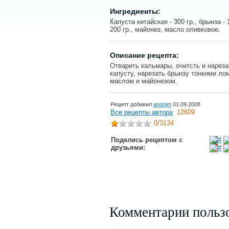
Ингредиенты:
Капуста китайская - 300 гр., брынза - 1
200 гр., майонез, масло оливковое.
Описание рецепта:
Отварить кальмары, очитсть и нарез
капусту, нарезать брынзу тонкими ло
маслом и майонезом.
Рецепт добавил
anonim
01.09.2008
Все рецепты автора
12609
0
/3134
Поделись рецептом с
друзьями:
Комментарии польз