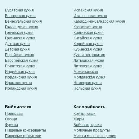
Бурятская кухня
Испанская кухня
Венгерская кухня
Итальянская кухня
Венесуэльская кухня
Кабардино-балкарская кухня
Голландская кухня
Казахская кухня
Греческая кухня
Киргизская кухня
Грузинская кухня
Китайская кухня
Датская кухня
Корейская кухня
Детская кухня
Кубинская кухня
Еврейская кухня
Кухни островитян
Европейская кухня
Латышская кухня
Египетская кухня
Литовская кухня
Индийская кухня
Мексиканская
Иорданская кухня
Молдавская кухня
Иракская кухня
Немецкая кухня
Ирландская кухня
Польская кухня
Библиотека
Калорийность
Приправы
Крупы, каши
Овощи
Жиры
Фрукты
Бобовые, орехи
Пищевые консерванты
Молочные продукты
Пищевые красители
Мясо и мясные изделия