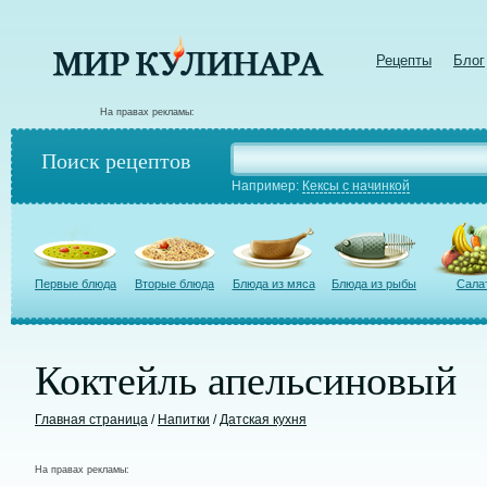
Рецепты
Блог
На правах рекламы:
Поиск рецептов
Например:
Кексы с начинкой
Первые блюда
Вторые блюда
Блюда из мяса
Блюда из рыбы
Сала
Коктейль апельсиновый
Главная страница
/
Напитки
/
Датская кухня
На правах рекламы: