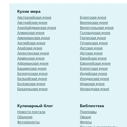
Кухни мира
Австралийская кухня
Бурятская кухня
Австрийская кухня
Венгерская кухня
Азербайджанская кухня
Венесуэльская кухня
Алжирская кухня
Голландская кухня
Американская кухня
Греческая кухня
Английская кухня
Грузинская кухня
Арабская кухня
Датская кухня
Аргентинская кухня
Детская кухня
Армянская кухня
Еврейская кухня
Африканская кухня
Европейская кухня
Башкирская кухня
Египетская кухня
Белорусская кухня
Индийская кухня
Бельгийская кухня
Иорданская кухня
Болгарская кухня
Иракская кухня
Бразильская кухня
Ирландская кухня
Кулинарный блог
Библиотека
Новости портала
Приправы
Общение
Овощи
Фоторецепты
Фрукты