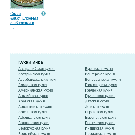
Салат
&quot;Слоеный
с яблоками и
...
Кухни мира
Австралийская кухня
Бурятская кухня
Австрийская кухня
Венгерская кухня
Азербайджанская кухня
Венесуэльская кухня
Алжирская кухня
Голландская кухня
Американская кухня
Греческая кухня
Английская кухня
Грузинская кухня
Арабская кухня
Датская кухня
Аргентинская кухня
Детская кухня
Армянская кухня
Еврейская кухня
Африканская кухня
Европейская кухня
Башкирская кухня
Египетская кухня
Белорусская кухня
Индийская кухня
Бельгийская кухня
Иорданская кухня