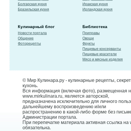
Болгарская кухня
Иракская кухня
Бразильская кухня
Ирландская кухня
Кулинарный блог
Библиотека
Новости портала
Приправы
Общение
Овощи
Фоторецепты
Фрукты
Пищевые консерванты
Пищевые красители
Мясо и мясные изделия
© Мир Кулинара.ру - кулинарные рецепты, секре
кухонь.
Вся информация (включая фото), размещенная н
www.mirkulinara.ru, является авторской,
предназначена исключительно для личного польз
дальнейшему воспроизведению и/или
распространению в какой-либо форме без письм
Администрации портала.
При перепечатке материала активная ссылка на w
обязательна.