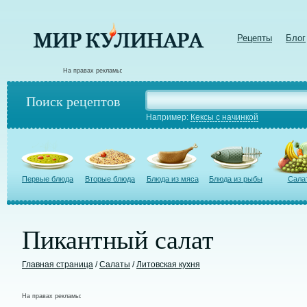
Рецепты
Блог
На правах рекламы:
Поиск рецептов
Например:
Кексы с начинкой
Первые блюда
Вторые блюда
Блюда из мяса
Блюда из рыбы
Сала
Пикантный салат
Главная страница
/
Салаты
/
Литовская кухня
На правах рекламы: