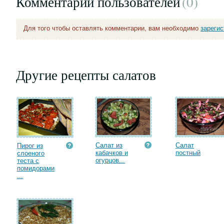
Комментарии пользователей
(0
)
Для того чтобы оставлять комментарии, вам необходимо
зареги
Другие рецепты салатов
Салат из
Салат
Пирог из
кабачков и
постный
слоеного
огурцов...
теста с
помидорами
...