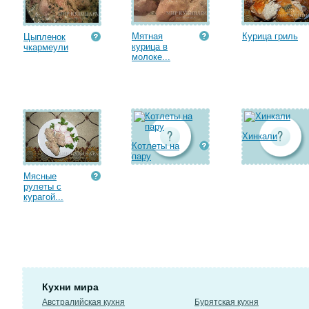
Мятная
Курица гриль
Цыпленок
курица в
чкармеули
молоке...
Хинкали
Котлеты на
пару
Мясные
рулеты с
курагой...
Кухни мира
Австралийская кухня
Бурятская кухня