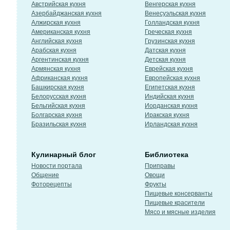
Австрийская кухня
Венгерская кухня
Азербайджанская кухня
Венесуэльская кухня
Алжирская кухня
Голландская кухня
Американская кухня
Греческая кухня
Английская кухня
Грузинская кухня
Арабская кухня
Датская кухня
Аргентинская кухня
Детская кухня
Армянская кухня
Еврейская кухня
Африканская кухня
Европейская кухня
Башкирская кухня
Египетская кухня
Белорусская кухня
Индийская кухня
Бельгийская кухня
Иорданская кухня
Болгарская кухня
Иракская кухня
Бразильская кухня
Ирландская кухня
Кулинарный блог
Библиотека
Новости портала
Приправы
Общение
Овощи
Фоторецепты
Фрукты
Пищевые консерванты
Пищевые красители
Мясо и мясные изделия