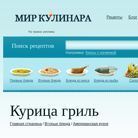
Рецепты
Блог
На правах рекламы:
Поиск рецептов
Например:
Кексы с начинкой
Первые блюда
Вторые блюда
Блюда из мяса
Блюда из рыбы
Сала
Курица гриль
Главная страница
/
Вторые блюда
/
Американская кухня