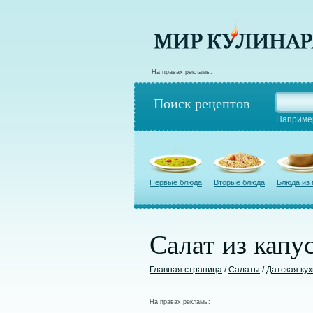
На правах рекламы:
Поиск рецептов
Наприме
Первые блюда
Вторые блюда
Блюда из
Салат из капу
Главная страница
/
Салаты
/
Датская ку
На правах рекламы: