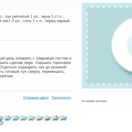
., лук репчатый 1 шт., мука 1 ст.л.,
 лист 2 шт., соль 1 ч.л., перец черный
щий день отварить с лавровым листом и
ешать сделав пюре. Смешать гороховое
 Отдельно поджарить лук до румяной
ть готовый лук сверху, перемешать,
горячим.
Отправить другу
Распечатать
На правах рекламы: