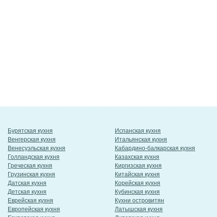
Бурятская кухня
Испанская кухня
Венгерская кухня
Итальянская кухня
Венесуэльская кухня
Кабардино-балкарская кухня
Голландская кухня
Казахская кухня
Греческая кухня
Киргизская кухня
Грузинская кухня
Китайская кухня
Датская кухня
Корейская кухня
Детская кухня
Кубинская кухня
Еврейская кухня
Кухни островитян
Европейская кухня
Латышская кухня