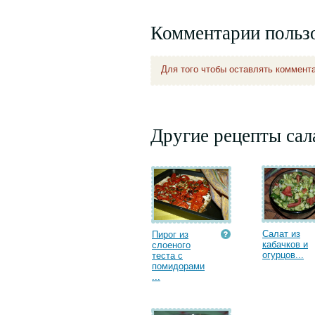
Комментарии польз
Для того чтобы оставлять коммент
Другие рецепты сал
Салат из
Пирог из
кабачков и
слоеного
огурцов...
теста с
помидорами
...