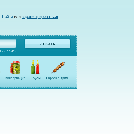
Войти
или
зарегистрироваться
ый поиск
Консервация
Соусы
Барбекю, гриль