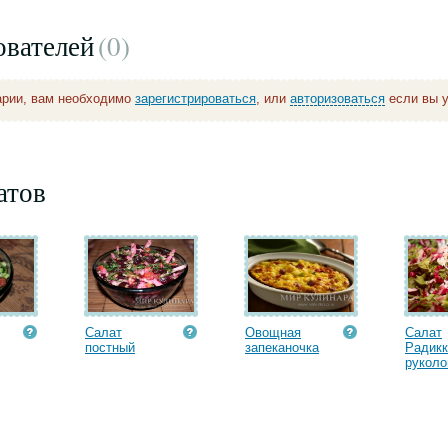
ователей
(0
)
арии, вам необходимо
зарегистрироваться
, или
авторизоваться
если вы у
атов
Салат
Овощная
Салат
постный
запеканочка
Радикк
руколой