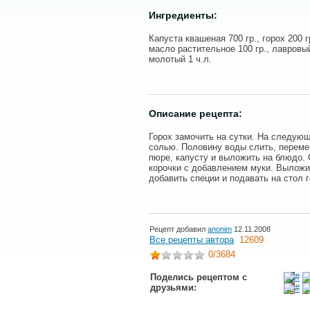
Ингредиенты:
Капуста квашеная 700 гр., горох 200 гр
масло растительное 100 гр., лавровый
молотый 1 ч.л.
Описание рецепта:
Горох замочить на сутки. На следую
солью. Половину воды слить, перем
пюре, капусту и выложить на блюдо.
корочки с добавлением муки. Выложи
добавить специи и подавать на стол 
Рецепт добавил
anonim
12.11.2008
Все рецепты автора
12609
0
/3684
Поделись рецептом с
друзьями: