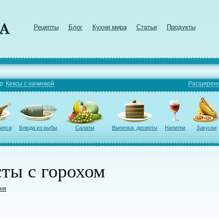
Рецепты
Блог
Кухни мира
Статьи
Продукты
р:
Кексы с начинкой
Расширенн
 мяса
Блюда из рыбы
Салаты
Выпечка, десерты
Напитки
Закуски
сты с горохом
хня