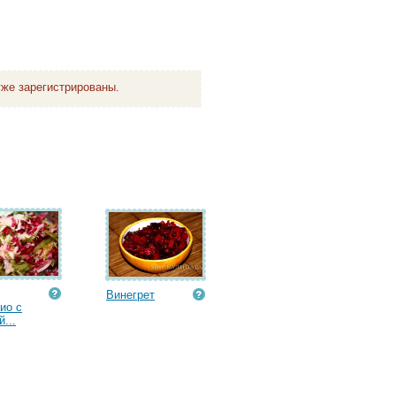
же зарегистрированы.
Винегрет
ио с
...