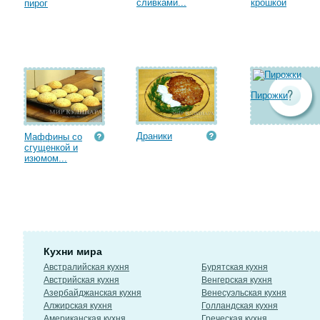
сливками...
крошкой
пирог
Пирожки
Драники
Маффины со
сгущенкой и
изюмом...
Кухни мира
Австралийская кухня
Бурятская кухня
Австрийская кухня
Венгерская кухня
Азербайджанская кухня
Венесуэльская кухня
Алжирская кухня
Голландская кухня
Американская кухня
Греческая кухня