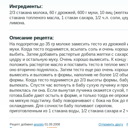
Ингредиенты:
2/3 стакана молока, 60 г дрожжей, 600 г муки, 10 яиц (желтки
стакана топленого масла, 1 стакан сахара, 1/2 ч.л. соли, це
лимона.
Описание рецепта:
На подогретом до 35 гр молоке замесить тесто из дрожжей и
муки. Когда тесто поднимется, всыпать соль и очень хорош
выбить. Затем добавить растертые добела желтки с сахар
цедру и остальную муку. Очень хорошо вымесить. К концу
положить растертое масло и поставить тесто в теплое мес
оно вторично поднялось. Затем тесто еще раз очень хорош
вымесить и выложить в формы, наполнив не более 1/2 объ
формы. Когда тесто поднимется до 2/3 высоты формы, баб
выпекать. Спустя час воткнуть в бабу сухую лучинку и про
выпеклась ли она. Если вынутая лучинка окажется сухой, 
готова.Бабе дают остыть в форме, и только тогда ее опро
на мягкую подстилку. бабу поворачивают с бока на бок до 
охлаждения. Для сочности бабу поливают сиропом,
приготовленным из 1 стакана воды, 1/2 стакана сахара и 2 ч
Рецепт добавил
anonim
01.09.2008
Отправить другу