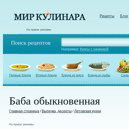
Рецепты
Блог
На правах рекламы:
Поиск рецептов
Например:
Кексы с начинкой
Первые блюда
Вторые блюда
Блюда из мяса
Блюда из рыбы
Сала
Баба обыкновенная
Главная страница
/
Выпечка, десерты
/
Литовская кухня
На правах рекламы: