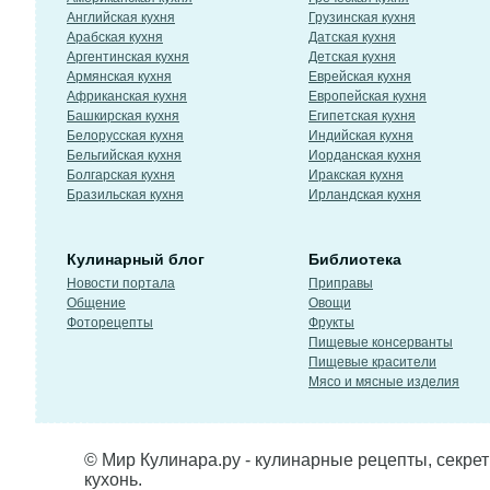
Английская кухня
Грузинская кухня
Арабская кухня
Датская кухня
Аргентинская кухня
Детская кухня
Армянская кухня
Еврейская кухня
Африканская кухня
Европейская кухня
Башкирская кухня
Египетская кухня
Белорусская кухня
Индийская кухня
Бельгийская кухня
Иорданская кухня
Болгарская кухня
Иракская кухня
Бразильская кухня
Ирландская кухня
Кулинарный блог
Библиотека
Новости портала
Приправы
Общение
Овощи
Фоторецепты
Фрукты
Пищевые консерванты
Пищевые красители
Мясо и мясные изделия
© Мир Кулинара.ру - кулинарные рецепты, секре
кухонь.