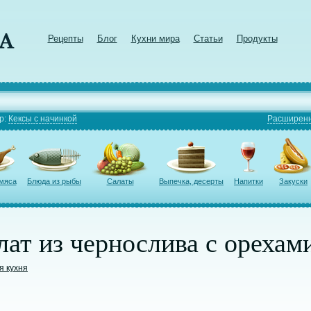
Рецепты
Блог
Кухни мира
Статьи
Продукты
р:
Кексы с начинкой
Расширенн
 мяса
Блюда из рыбы
Салаты
Выпечка, десерты
Напитки
Закуски
ат из чернослива с орехам
я кухня