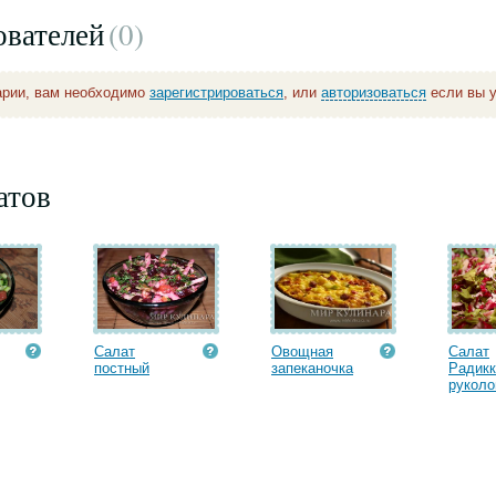
ователей
(0
)
арии, вам необходимо
зарегистрироваться
, или
авторизоваться
если вы у
атов
Салат
Овощная
Салат
постный
запеканочка
Радикк
руколой