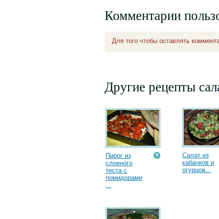
Комментарии польз
Для того чтобы оставлять коммент
Другие рецепты сал
Салат из
Пирог из
кабачков и
слоеного
огурцов...
теста с
помидорами
...