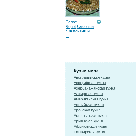
Салат
&quot;Слоеный
с яблоками и
...
Кухни мира
Австралийская кухня
Австрийская кухня
Азербайджанская кухня
Алжирская кухня
Американская кухня
Английская кухня
Арабская кухня
Аргентинская кухня
Армянская кухня
Африканская кухня
Башкирская кухня