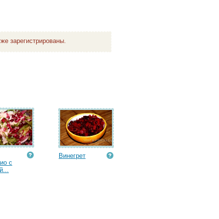
же зарегистрированы.
Винегрет
ио с
...