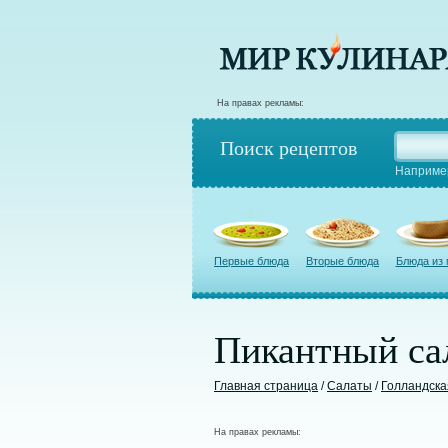
На правах рекламы:
Поиск рецептов
Наприме
Первые блюда
Вторые блюда
Блюда из
Пикантный сал
Главная страница
/
Салаты
/
Голландска
На правах рекламы: