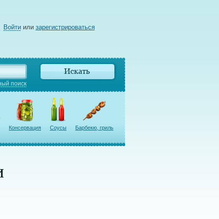
Войти
или
зарегистрироваться
ый поиск
Консервация
Соусы
Барбекю, гриль
и