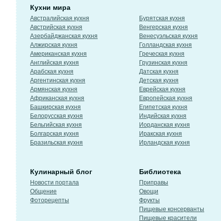
Кухни мира
Австралийская кухня
Бурятская кухня
Австрийская кухня
Венгерская кухня
Азербайджанская кухня
Венесуэльская кухня
Алжирская кухня
Голландская кухня
Американская кухня
Греческая кухня
Английская кухня
Грузинская кухня
Арабская кухня
Датская кухня
Аргентинская кухня
Детская кухня
Армянская кухня
Еврейская кухня
Африканская кухня
Европейская кухня
Башкирская кухня
Египетская кухня
Белорусская кухня
Индийская кухня
Бельгийская кухня
Иорданская кухня
Болгарская кухня
Иракская кухня
Бразильская кухня
Ирландская кухня
Кулинарный блог
Библиотека
Новости портала
Приправы
Общение
Овощи
Фоторецепты
Фрукты
Пищевые консерванты
Пищевые красители