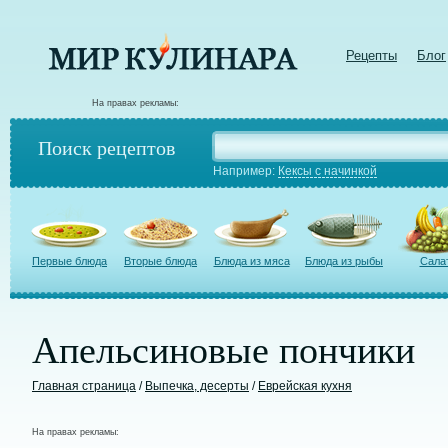
Рецепты
Блог
На правах рекламы:
Поиск рецептов
Например:
Кексы с начинкой
Первые блюда
Вторые блюда
Блюда из мяса
Блюда из рыбы
Сала
Апельсиновые пончики
Главная страница
/
Выпечка, десерты
/
Еврейская кухня
На правах рекламы: