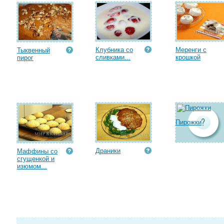
Клубника со
Меренги с
Тыквенный
сливками...
крошкой
пирог
Пирожки
Драники
Маффины со
сгущенкой и
изюмом...