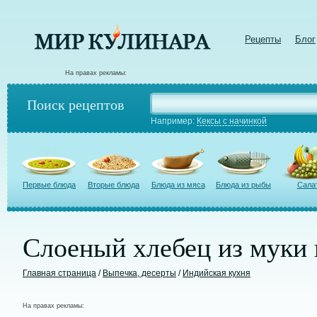
Рецепты
Блог
На правах рекламы:
Поиск рецептов
Например:
Кексы с начинкой
Первые блюда
Вторые блюда
Блюда из мяса
Блюда из рыбы
Сала
Слоеный хлебец из муки 
Главная страница
/
Выпечка, десерты
/
Индийская кухня
На правах рекламы: