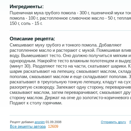
Ингредиенты:
Пшеничная мука грубого помола - 300 г, пшеничной муки то
помола - 100 г, растопленное сливочное масло - 50 г, теплая
150 г, соль - 15 г.
Описание рецепта:
Смешивают муку грубого и тонкого помола. Добавляют
растопленное масло и растерают с мукой. Помешивая вли
воду. Вымешивают тесто. Оно должно получиться мягким и
однородным. Накройте тесто влажным полотенцем и выде
(минут 30). Разделяют тесто на части, скатывают шарики.
шарик раскатывают на лепешку, смазывают маслом, скла
пополам, смазывают маслом и еще складывают пополам. 
раскатывают в треугольную тонкую лепешку, кладут на су
разогретую сковороду. Запекают одну сторону, переварачив
смазывают маслом, затем переварачивают, смазывают дру
сторону маслом. Держат на огне до золотисто-коричневого 
Подают к столу горячими.
Рецепт добавил
anonim
01.09.2008
Отправить другу
Все рецепты автора
12609