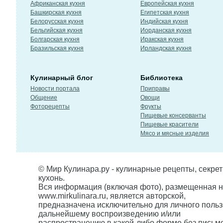
Африканская кухня
Европейская кухня
Башкирская кухня
Египетская кухня
Белорусская кухня
Индийская кухня
Бельгийская кухня
Иорданская кухня
Болгарская кухня
Иракская кухня
Бразильская кухня
Ирландская кухня
Кулинарный блог
Библиотека
Новости портала
Приправы
Общение
Овощи
Фоторецепты
Фрукты
Пищевые консерванты
Пищевые красители
Мясо и мясные изделия
© Мир Кулинара.ру - кулинарные рецепты, секре
кухонь.
Вся информация (включая фото), размещенная н
www.mirkulinara.ru, является авторской,
предназначена исключительно для личного польз
дальнейшему воспроизведению и/или
распространению в какой-либо форме без письм