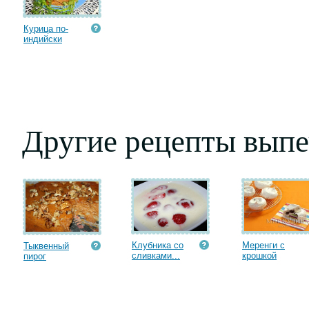
Курица по-
индийски
Другие рецепты выпе
Клубника со
Меренги с
Тыквенный
сливками...
крошкой
пирог