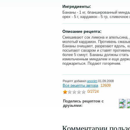
Ингредиенты:
Бананы - 1 кг, бланшированный миндал
орех - 5 г, кардамон - 5 гр, сливочное м
Описание рецепта:
Смешивают сок лимона и апельсина, 
молотый кардамон. Противень смазыв
Бананы очищают, разрезают вдоль, к
посыпают сахаром и ставят противень
более 5 смнут. Бананы должны стать
измельченным миндалем и еще держа
поджариться. Подают гогорячим.
Рецепт добавил
anonim
01.09.2008
Все рецепты автора
12609
0
/2724
Поделись рецептом с
друзьями:
Комментарии польз