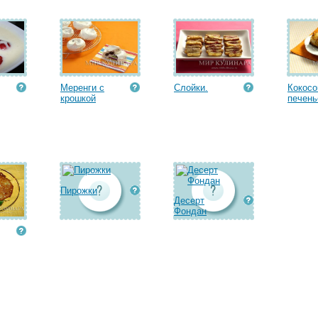
Меренги с
Слойки.
Кокосо
крошкой
печень
Пирожки
Десерт
Фондан