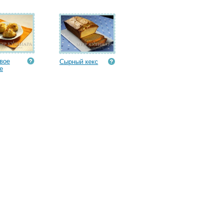
вое
Сырный кекс
е