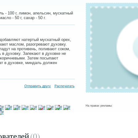
ь - 100 г, лимон, апельсин, мускатный
асло - 50 г, сахар - 50 г.
добавляют натертый мускатный орех,
ают маслом, разогревают духовку.
ладут на противень, поливают соком,
 в духовку. Запекают в духовке не
 коричневыми. Затем посыпают
т в духовке, миндаль должен
Отправить другу
Распечатать
На правах рекламы:
ователей
(0
)