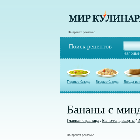
На правах рекламы:
Поиск рецептов
Наприме
Первые блюда
Вторые блюда
Блюда из
Бананы с мин
Главная страница
/
Выпечка, десерты
/
И
На правах рекламы: