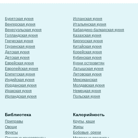
Бурятская кухня
Испанская кухня
Венгерская кухня
Итальянская кухня
Венесуэльская кухня
Кабардино-балкарская кухня
Голландская кухня
Казахская кухня
Греческая кухня
Киргизская кухня
Грузинская кухня
Китайская кухня
Датская кухня
Корейская кухня
Детская кухня
Кубинская кухня
Еврейская кухня
Кухни островитян
Европейская кухня
Латышская кухня
Египетская кухня
Литовская кухня
Индийская кухня
Мексиканская
Иорданская кухня
Молдавская кухня
Иракская кухня
Немецкая кухня
Ирландская кухня
Польская кухня
Библиотека
Калорийность
Приправы
Крупы, каши
Овощи
Жиры
Фрукты
Бобовые, орехи