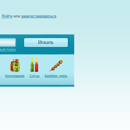
Войти
или
зарегистрироваться
ый поиск
Консервация
Соусы
Барбекю, гриль