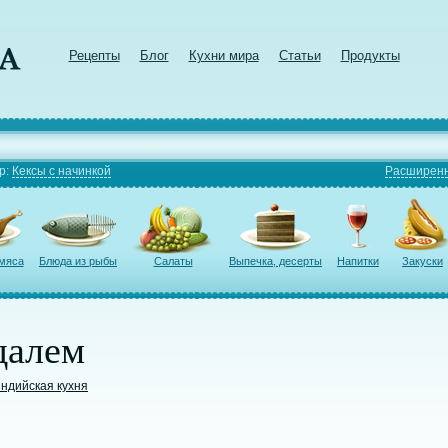
Рецепты
Блог
Кухни мира
Статьи
Продукты
р:
Кексы с начинкой
Расширенн
 мяса
Блюда из рыбы
Салаты
Выпечка, десерты
Напитки
Закуски
далем
ндийская кухня