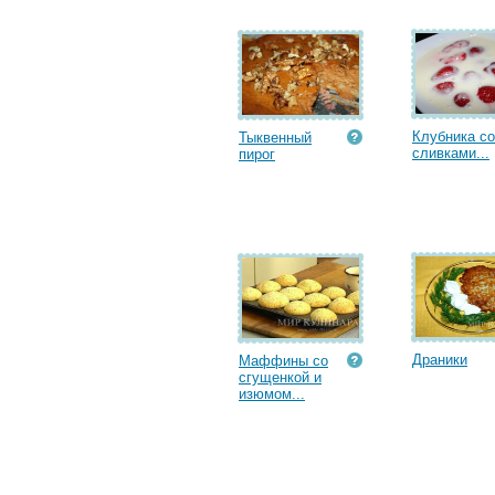
Клубника со
Тыквенный
сливками...
пирог
Драники
Маффины со
сгущенкой и
изюмом...