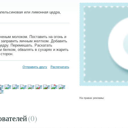
 апельсиновая или лимонная цедра,
ченым молоком. Поставить на огонь и
 и заправить яичным желтком. Добавить
едру. Перемешать. Раскатать
м белком, обвалять в сухарях и жарить
 сторон.
Отправить другу
Распечатать
На правах рекламы:
ователей
(0
)