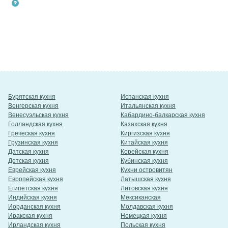
Бурятская кухня
Испанская кухня
Венгерская кухня
Итальянская кухня
Венесуэльская кухня
Кабардино-балкарская кухня
Голландская кухня
Казахская кухня
Греческая кухня
Киргизская кухня
Грузинская кухня
Китайская кухня
Датская кухня
Корейская кухня
Детская кухня
Кубинская кухня
Еврейская кухня
Кухни островитян
Европейская кухня
Латышская кухня
Египетская кухня
Литовская кухня
Индийская кухня
Мексиканская
Иорданская кухня
Молдавская кухня
Иракская кухня
Немецкая кухня
Ирландская кухня
Польская кухня