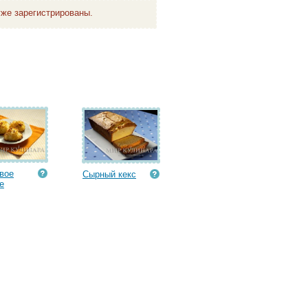
же зарегистрированы.
вое
Сырный кекс
е