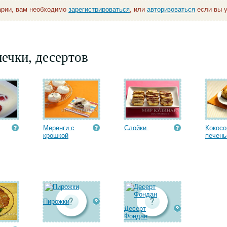
арии, вам необходимо
зарегистрироваться
, или
авторизоваться
если вы у
ечки, десертов
Меренги с
Слойки.
Кокосо
крошкой
печень
Пирожки
Десерт
Фондан