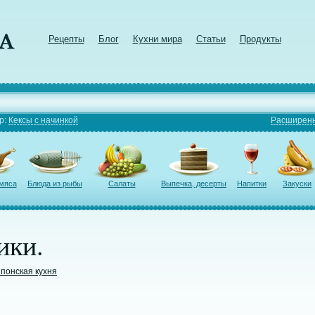
Рецепты
Блог
Кухни мира
Статьи
Продукты
р:
Кексы с начинкой
Расширенн
 мяса
Блюда из рыбы
Салаты
Выпечка, десерты
Напитки
Закуски
ики.
понская кухня