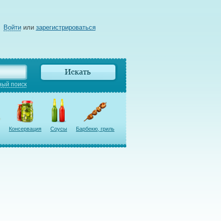
Войти
или
зарегистрироваться
ый поиск
Консервация
Соусы
Барбекю, гриль