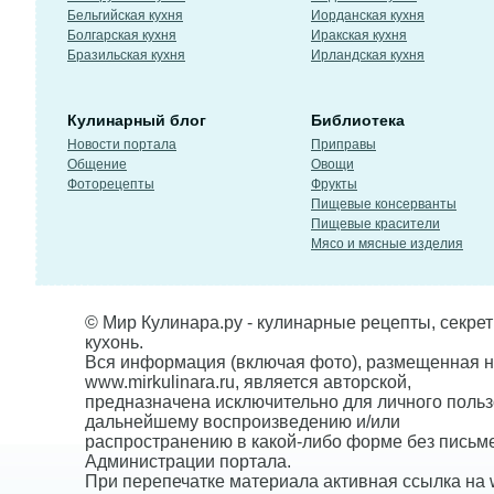
Бельгийская кухня
Иорданская кухня
Болгарская кухня
Иракская кухня
Бразильская кухня
Ирландская кухня
Кулинарный блог
Библиотека
Новости портала
Приправы
Общение
Овощи
Фоторецепты
Фрукты
Пищевые консерванты
Пищевые красители
Мясо и мясные изделия
© Мир Кулинара.ру - кулинарные рецепты, секре
кухонь.
Вся информация (включая фото), размещенная н
www.mirkulinara.ru, является авторской,
предназначена исключительно для личного польз
дальнейшему воспроизведению и/или
распространению в какой-либо форме без письм
Администрации портала.
При перепечатке материала активная ссылка на w