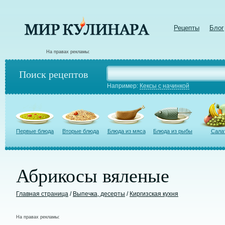
Рецепты
Блог
На правах рекламы:
Поиск рецептов
Например:
Кексы с начинкой
Первые блюда
Вторые блюда
Блюда из мяса
Блюда из рыбы
Сала
Абрикосы вяленые
Главная страница
/
Выпечка, десерты
/
Киргизская кухня
На правах рекламы: