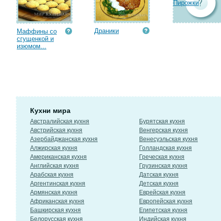
Пирожки
Драники
Маффины со
сгущенкой и
изюмом...
Кухни мира
Австралийская кухня
Бурятская кухня
Австрийская кухня
Венгерская кухня
Азербайджанская кухня
Венесуэльская кухня
Алжирская кухня
Голландская кухня
Американская кухня
Греческая кухня
Английская кухня
Грузинская кухня
Арабская кухня
Датская кухня
Аргентинская кухня
Детская кухня
Армянская кухня
Еврейская кухня
Африканская кухня
Европейская кухня
Башкирская кухня
Египетская кухня
Белорусская кухня
Индийская кухня