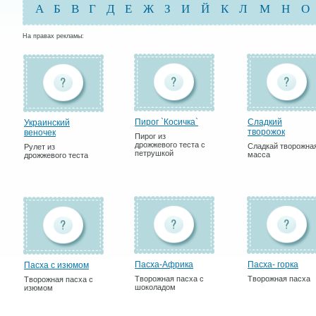
А
Б
В
Г
Д
Е
Ж
З
И
Й
К
Л
М
Н
О
На правах рекламы:
Пирог `Косичка`
Сладкий
Украинский
творожок
веночек
Пирог из
дрожжевого теста с
Сладкай творожна
Рулет из
петрушкой
масса
дрожжевого теста
Пасха-Африка
Пасха- горка
Пасха с изюмом
Творожная пасха с
Творожная пасха
Творожная пасха с
шоколадом
изюмом