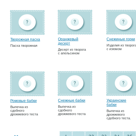
Оранжевый
Снежиные горки
Творожная пасха
десерт
Изделия из творог
Пасха творожная
с изюмом
Десерт из творога
с апельсином
Снежные бабки
Украинские
Ромовые бабки
бабки
Выпечка из
Выпечка из
сдобного
сдобного
Выпечка из
дрожжевого теста
дрожжевого теста
дрожжевого
сдобного теста.