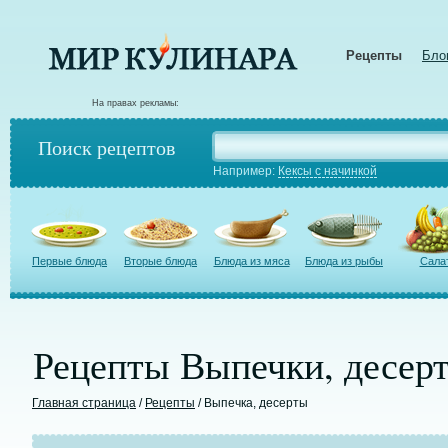
Рецепты
Бло
На правах рекламы:
Поиск рецептов
Например:
Кексы с начинкой
Первые блюда
Вторые блюда
Блюда из мяса
Блюда из рыбы
Сала
Рецепты Выпечки, десер
Главная страница
/
Рецепты
/ Выпечка, десерты