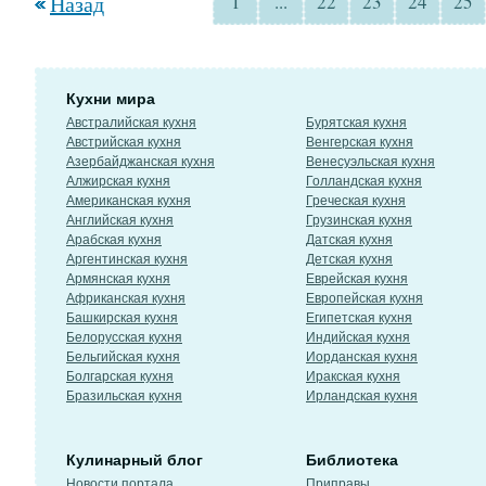
Назад
1
...
22
23
24
25
Кухни мира
Австралийская кухня
Бурятская кухня
Австрийская кухня
Венгерская кухня
Азербайджанская кухня
Венесуэльская кухня
Алжирская кухня
Голландская кухня
Американская кухня
Греческая кухня
Английская кухня
Грузинская кухня
Арабская кухня
Датская кухня
Аргентинская кухня
Детская кухня
Армянская кухня
Еврейская кухня
Африканская кухня
Европейская кухня
Башкирская кухня
Египетская кухня
Белорусская кухня
Индийская кухня
Бельгийская кухня
Иорданская кухня
Болгарская кухня
Иракская кухня
Бразильская кухня
Ирландская кухня
Кулинарный блог
Библиотека
Новости портала
Приправы