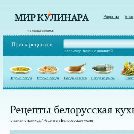
Рецепты
Блог
На правах рекламы:
Поиск рецептов
Например:
Кексы с начинкой
Первые блюда
Вторые блюда
Блюда из мяса
Блюда из рыбы
Сала
Рецепты белорусская кух
Главная страница
/
Рецепты
/ Белорусская кухня