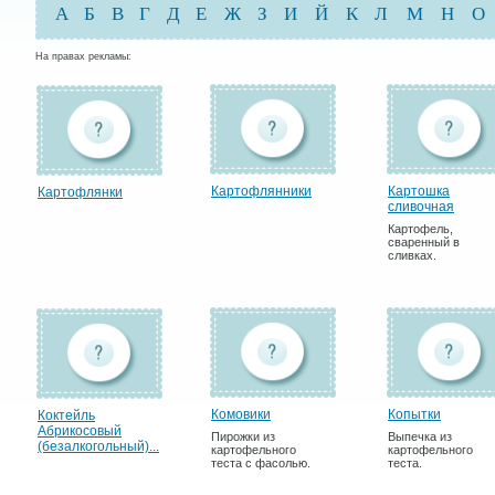
А
Б
В
Г
Д
Е
Ж
З
И
Й
К
Л
М
Н
О
На правах рекламы:
Картофлянники
Картошка
Картофлянки
сливочная
Картофель,
сваренный в
сливках.
Комовики
Копытки
Коктейль
Абрикосовый
Пирожки из
Выпечка из
(безалкогольный)...
картофельного
картофельного
теста с фасолью.
теста.