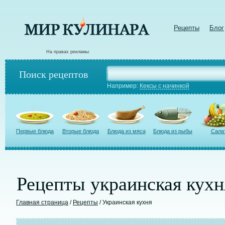
Рецепты
Блог
На правах рекламы:
Поиск рецептов
Например:
Кексы с начинкой
Первые блюда
Вторые блюда
Блюда из мяса
Блюда из рыбы
Сала
Рецепты украинская кухн
Главная страница
/
Рецепты
/ Украинская кухня